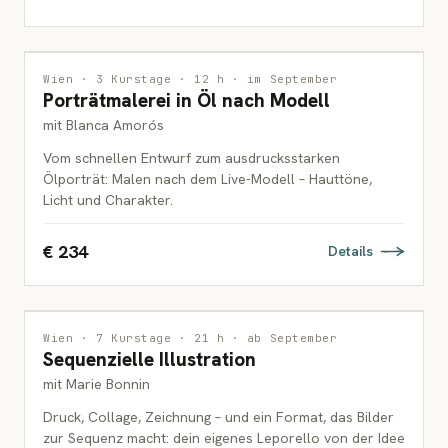
MALEREI
Wien · 3 Kurstage · 12 h · im September
Porträtmalerei in Öl nach Modell
ERWACHSENE
mit Blanca Amorós
Vom schnellen Entwurf zum ausdrucksstarken
Ölporträt: Malen nach dem Live-Modell – Hauttöne,
Licht und Charakter.
€ 234
Details
ILLUSTRATION
Wien · 7 Kurstage · 21 h · ab September
Sequenzielle Illustration
ERWACHSENE
mit Marie Bonnin
Druck, Collage, Zeichnung – und ein Format, das Bilder
zur Sequenz macht: dein eigenes Leporello von der Idee