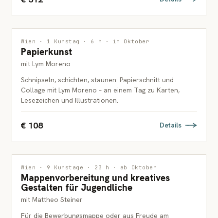
INTERDISZIPLINÄR
Wien · 1 Kurstag · 6 h · im Oktober
Papierkunst
ERWACHSENE
mit Lym Moreno
Schnipseln, schichten, staunen: Papierschnitt und
Collage mit Lym Moreno – an einem Tag zu Karten,
Lesezeichen und Illustrationen.
€ 108
Details
INTERDISZIPLINÄR
3 PLÄTZE FREI
Wien · 9 Kurstage · 23 h · ab Oktober
Mappenvorbereitung und kreatives
JUGENDLICHE
Gestalten für Jugendliche
mit Mattheo Steiner
Für die Bewerbungsmappe oder aus Freude am