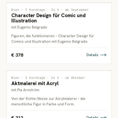
ILLUSTRATION
Wien · 7 Kurstage · 21 h · ab September
Character Design für Comic und
ERWACHSENE
Illustration
mit Eugenio Belgrado
Figuren, die funktionieren – Character Design für
Comics und Illustration mit Eugenio Belgrado.
€ 378
Details
MALEREI
Wien · 3 Kurstage · 16 h · im Oktober
Aktmalerei mit Acryl
ERWACHSENE
mit Pia Arnström
Von der Kohle-Skizze zur Acrylmalerei – die
menschliche Figur in Farbe und Form.
€ 312
Details