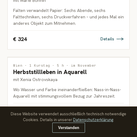
mit Marie Bonnin
Falten verwandelt Papier: Sechs Abende, sechs
Falttechniken, sechs Druckverfahren – und jedes Mal ein
anderes Objekt zum Mitnehmen.
€ 324
Details
MALEREI
Wien · 1 Kurstag · 5 h · im November
Herbststillleben in Aquarell
ERWACHSENE
mit Xenia Ostrovskaya
Wo Wasser und Farbe ineinanderfließen: Nass-in-Nass-
Aquarell mit stimmungsvollem Bezug zur Jahreszeit.
€ 90
Details
Diese Website verwendet ausschließlich technisch notwendige
Cookies. Details in unserer
Datenschutzerklärung
.
Verstanden
MALEREI