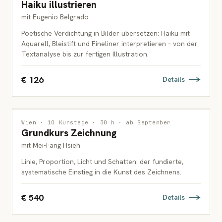
Haiku illustrieren
ERWACHSENE
mit Eugenio Belgrado
Poetische Verdichtung in Bilder übersetzen: Haiku mit
Aquarell, Bleistift und Fineliner interpretieren – von der
Textanalyse bis zur fertigen Illustration.
€ 126
Details
ZEICHNUNG
1 PLATZ FREI
Wien · 10 Kurstage · 30 h · ab September
Grundkurs Zeichnung
ERWACHSENE
mit Mei-Fang Hsieh
Linie, Proportion, Licht und Schatten: der fundierte,
systematische Einstieg in die Kunst des Zeichnens.
€ 540
Details