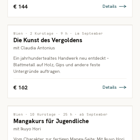
€ 144
Details
INTERDISZIPLINÄR
Wien · 2 Kurstage · 9 h · im September
Die Kunst des Vergoldens
ERWACHSENE
mit Claudia Antonius
Ein jahrhundertealtes Handwerk neu entdeckt –
Blattmetall auf Holz, Gips und andere feste
Untergründe auftragen.
€ 162
Details
ZEICHNUNG
Wien · 10 Kurstage · 25 h · ab September
Mangakurs für Jugendliche
JUGENDLICHE
mit Ikuyo Hori
Vom Charakter zur fertigen Manga-Seite: Mit Ikuyo Hori