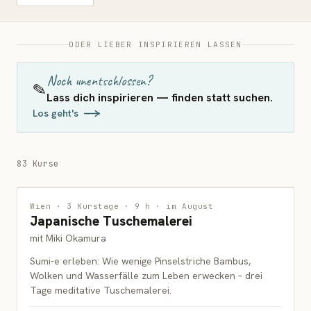
ODER LIEBER INSPIRIEREN LASSEN
Noch unentschlossen?
✎
Lass dich inspirieren — finden statt suchen.
Los geht's
83 Kurse
MALEREI
WARTELISTE
Wien · 3 Kurstage · 9 h · im August
Japanische Tuschemalerei
ERWACHSENE
mit Miki Okamura
Sumi-e erleben: Wie wenige Pinselstriche Bambus,
Wolken und Wasserfälle zum Leben erwecken – drei
Tage meditative Tuschemalerei.