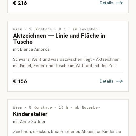
€ 216
Details
ZEICHNUNG
Wien · 2 Kurstage · 8 h · im November
Aktzeichnen — Linie und Fläche in
ERWACHSENE
Tusche
mit Blanca Amorós
Schwarz, Weiß und was dazwischen liegt – Aktzeichnen
mit Pinsel, Feder und Tusche im Wettlauf mit der Zeit.
€ 156
Details
MALEREI
Wien · 5 Kurstage · 10 h · ab November
Kinderatelier
KINDER
mit Anne Suttner
Zeichnen, drucken, bauen: offenes Atelier für Kinder ab