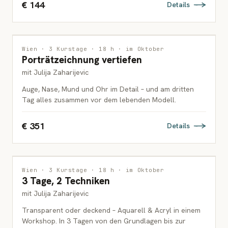
€ 144
Details
ZEICHNUNG
Wien · 3 Kurstage · 18 h · im Oktober
Porträtzeichnung vertiefen
ERWACHSENE
mit Julija Zaharijevic
Auge, Nase, Mund und Ohr im Detail – und am dritten
Tag alles zusammen vor dem lebenden Modell.
€ 351
Details
MALEREI
Wien · 3 Kurstage · 18 h · im Oktober
3 Tage, 2 Techniken
ERWACHSENE
mit Julija Zaharijevic
Transparent oder deckend – Aquarell & Acryl in einem
Workshop. In 3 Tagen von den Grundlagen bis zur