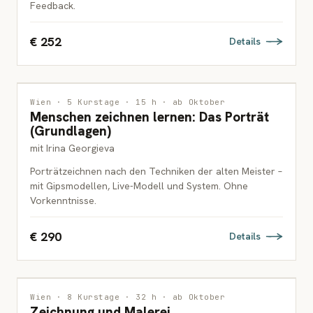
Feedback.
€ 252
Details
ZEICHNUNG
Wien · 5 Kurstage · 15 h · ab Oktober
Menschen zeichnen lernen: Das Porträt
ERWACHSENE
(Grundlagen)
mit Irina Georgieva
Porträtzeichnen nach den Techniken der alten Meister –
mit Gipsmodellen, Live-Modell und System. Ohne
Vorkenntnisse.
€ 290
Details
MALEREI
Wien · 8 Kurstage · 32 h · ab Oktober
Zeichnung und Malerei
ERWACHSENE