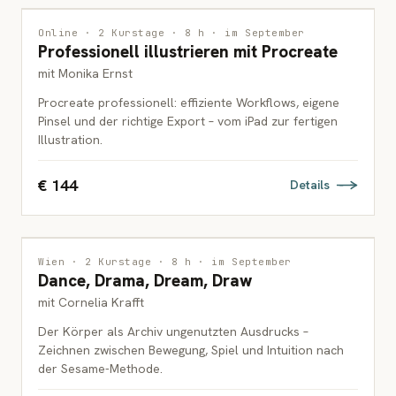
ILLUSTRATION
Online · 2 Kurstage · 8 h · im September
Professionell illustrieren mit Procreate
ERWACHSENE
mit Monika Ernst
Procreate professionell: effiziente Workflows, eigene
Pinsel und der richtige Export – vom iPad zur fertigen
Illustration.
€ 144
Details
INTERDISZIPLINÄR
Wien · 2 Kurstage · 8 h · im September
Dance, Drama, Dream, Draw
ERWACHSENE
mit Cornelia Krafft
Der Körper als Archiv ungenutzten Ausdrucks –
Zeichnen zwischen Bewegung, Spiel und Intuition nach
der Sesame-Methode.