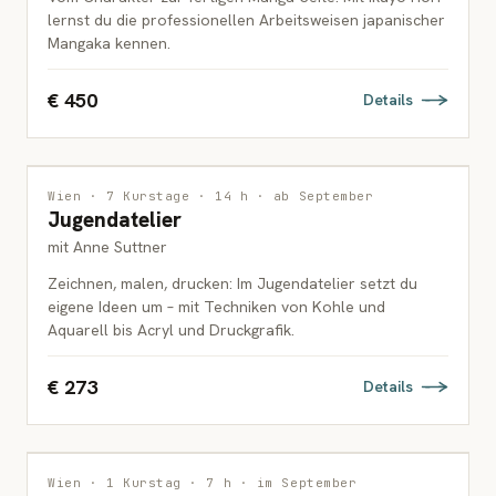
lernst du die professionellen Arbeitsweisen japanischer
Mangaka kennen.
€ 450
Details
MALEREI
Wien · 7 Kurstage · 14 h · ab September
Jugendatelier
JUGENDLICHE
mit Anne Suttner
Zeichnen, malen, drucken: Im Jugendatelier setzt du
eigene Ideen um – mit Techniken von Kohle und
Aquarell bis Acryl und Druckgrafik.
€ 273
Details
ILLUSTRATION
Wien · 1 Kurstag · 7 h · im September