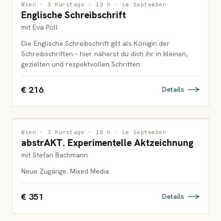
ZEICHNUNG
Wien · 3 Kurstage · 12 h · im September
Englische Schreibschrift
ERWACHSENE
mit Eva Pöll
Die Englische Schreibschrift gilt als Königin der
Schreibschriften – hier näherst du dich ihr in kleinen,
gezielten und respektvollen Schritten.
€ 216
Details
ZEICHNUNG
Wien · 3 Kurstage · 18 h · im September
abstrAKT. Experimentelle Aktzeichnung
ERWACHSENE
mit Stefan Bachmann
Neue Zugänge. Mixed Media.
€ 351
Details