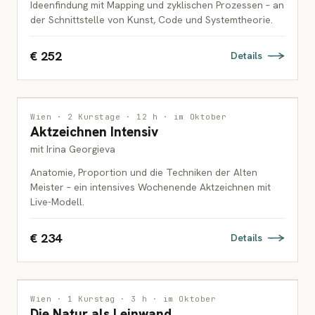
Ideenfindung mit Mapping und zyklischen Prozessen – an
der Schnittstelle von Kunst, Code und Systemtheorie.
€ 252
Details
ZEICHNUNG
Wien · 2 Kurstage · 12 h · im Oktober
Aktzeichnen Intensiv
ERWACHSENE
mit Irina Georgieva
Anatomie, Proportion und die Techniken der Alten
Meister – ein intensives Wochenende Aktzeichnen mit
Live-Modell.
€ 234
Details
MALEREI
Wien · 1 Kurstag · 3 h · im Oktober
Die Natur als Leinwand
FAMILIEN