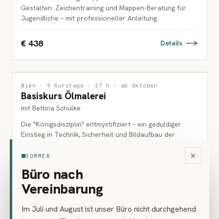
Gestalten: Zeichentraining und Mappen-Beratung für
Jugendliche – mit professioneller Anleitung.
€ 438
Details
MALEREI
Wien · 9 Kurstage · 27 h · ab Oktober
Basiskurs Ölmalerei
ERWACHSENE
mit Bettina Schülke
Die "Königsdisziplin" entmystifiziert – ein geduldiger
Einstieg in Technik, Sicherheit und Bildaufbau der
Ölmalerei.
×
SOMMER
€ 486
Büro nach
Details
Vereinbarung
Im Juli und August ist unser Büro nicht durchgehend
MALEREI
Wien · 7 Kurstage · 21 h · ab Oktober