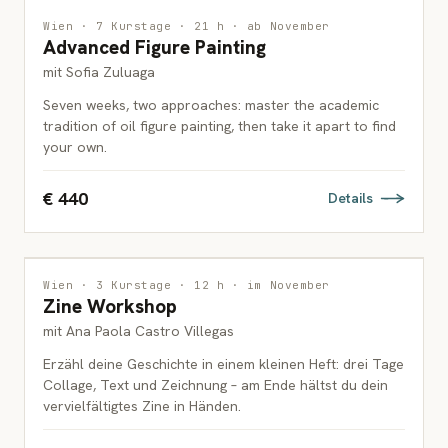
MALEREI
Wien · 7 Kurstage · 21 h · ab November
Advanced Figure Painting
ERWACHSENE
mit Sofia Zuluaga
Seven weeks, two approaches: master the academic
tradition of oil figure painting, then take it apart to find
your own.
€ 440
Details
INTERDISZIPLINÄR
Wien · 3 Kurstage · 12 h · im November
Zine Workshop
JUGENDLICHE & ERWACHSENE
mit Ana Paola Castro Villegas
Erzähl deine Geschichte in einem kleinen Heft: drei Tage
Collage, Text und Zeichnung – am Ende hältst du dein
vervielfältigtes Zine in Händen.