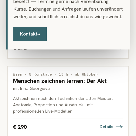
besetzt — Termine gerne nach Vereinbarung.
Sieben Abende zum Aquarell
ERWACHSENE
Kurse, Buchungen und Anfragen laufen unverändert
mit Monika Häusler
weiter, und schriftlich erreichst du uns wie gewohnt.
Wie aus einer Prise Farbstaub und einer Menge Wasser
ein Bild entsteht: sieben Abende Aquarell – Grundlagen
und Experimente.
Kontakt
→
€ 378
Details
ZEICHNUNG
Wien · 5 Kurstage · 15 h · ab Oktober
Menschen zeichnen lernen: Der Akt
ERWACHSENE
mit Irina Georgieva
Aktzeichnen nach den Techniken der alten Meister:
Anatomie, Proportion und Ausdruck – mit
professionellen Live-Modellen.
€ 290
Details