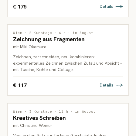
€ 175
Details
ZEICHNUNG
2 PLÄTZE FREI
Wien · 2 Kurstage · 6 h · im August
Zeichnung aus Fragmenten
ERWACHSENE
mit Miki Okamura
Zeichnen, zerschneiden, neu kombinieren:
experimentelles Zeichnen zwischen Zufall und Absicht –
mit Tusche, Kohle und Collage.
€ 117
Details
INTERDISZIPLINÄR
Wien · 3 Kurstage · 12 h · im August
Kreatives Schreiben
ERWACHSENE
mit Christine Weiner
Vom ersten Satz zur fertigen Geschichte: In drei