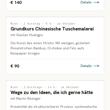
€ 140
Details
MALEREI
Wien · 1 Kurstag · 5 h · im Oktober
Grundkurs Chinesische Tuschemalerei
ERWACHSENE
mit Xiaolan Huangpu
Die Kunst des einen Strichs: Mit wenigen, gezielten
Pinselstrichen Bambus, Orchidee und Fels aufs
Reispapier bringen.
€ 90
Details
INTERDISZIPLINÄR
Wien · 2 Kurstage · 14 h · im Oktober
Wege zu den Ideen, die ich gerne hätte
ERWACHSENE
mit Martin Ritzinger
Kreativität als strukturierbarer Prozess: systematische