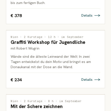
bis zum fertigen Buch.
€ 378
Details
MALEREI
Wien · 2 Kurstage · 12 h · im September
Graffiti Workshop für Jugendliche
JUGENDLICHE
mit Robert Wogrin
Wände sind die älteste Leinwand der Welt: In zwei
Tagen entwickelst du dein Motiv und bringst es am
Donaukanal mit der Dose an die Wand.
€ 234
Details
MALEREI
Wien · 2 Kurstage · 8 h · im September
Mit der Schere zeichnen
KINDER