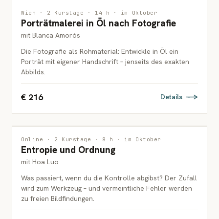
MALEREI
Wien · 2 Kurstage · 14 h · im Oktober
Porträtmalerei in Öl nach Fotografie
ERWACHSENE
mit Blanca Amorós
Die Fotografie als Rohmaterial: Entwickle in Öl ein
Porträt mit eigener Handschrift – jenseits des exakten
Abbilds.
€ 216
Details
ZEICHNUNG
Online · 2 Kurstage · 8 h · im Oktober
Entropie und Ordnung
ERWACHSENE
mit Hoa Luo
Was passiert, wenn du die Kontrolle abgibst? Der Zufall
wird zum Werkzeug – und vermeintliche Fehler werden
zu freien Bildfindungen.