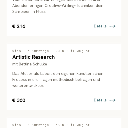
Abenden bringen Creative-Writing-Techniken dein
Schreiben in Fluss.
€ 216
Details
INTERDISZIPLINÄR
Wien · 3 Kurstage · 20 h · im August
Artistic Research
ERWACHSENE
mit Bettina Schülke
Das Atelier als Labor: den eigenen künstlerischen
Prozess in drei Tagen methodisch befragen und
weiterentwickeln.
€ 360
Details
MALEREI
Wien · 5 Kurstage · 35 h · im August