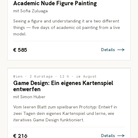
Academic Nude Figure Painting
ERWACHSENE
mit Sofia Zuluaga
Seeing a figure and understanding it are two different
things — five days of academic oil painting from a live
model.
€ 585
Details
INTERDISZIPLINÄR
Wien · 2 Kurstage · 12 h · im August
Game Design: Ein eigenes Kartenspiel
JUGENDLICHE & ERWACHSENE
entwerfen
mit Simon Huber
Vom leeren Blatt zum spielbaren Prototyp: Entwirf in
zwei Tagen dein eigenes Kartenspiel und lerne, wie
iteratives Game Design funktioniert.
€ 216
Details