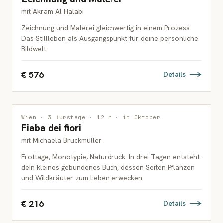
mit Akram Al Halabi
Zeichnung und Malerei gleichwertig in einem Prozess:
Das Stillleben als Ausgangspunkt für deine persönliche
Bildwelt.
€ 576
Details
DRUCKGRAFIK
Wien · 3 Kurstage · 12 h · im Oktober
Fiaba dei fiori
ERWACHSENE
mit Michaela Bruckmüller
Frottage, Monotypie, Naturdruck: In drei Tagen entsteht
dein kleines gebundenes Buch, dessen Seiten Pflanzen
und Wildkräuter zum Leben erwecken.
€ 216
Details