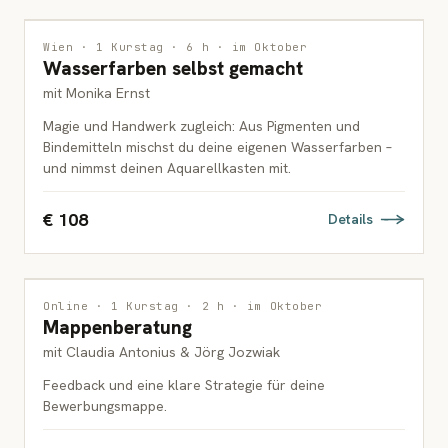
MALEREI
Wien · 1 Kurstag · 6 h · im Oktober
Wasserfarben selbst gemacht
ERWACHSENE
mit Monika Ernst
Magie und Handwerk zugleich: Aus Pigmenten und
Bindemitteln mischst du deine eigenen Wasserfarben –
und nimmst deinen Aquarellkasten mit.
€ 108
Details
INTERDISZIPLINÄR
1 PLATZ FREI
Online · 1 Kurstag · 2 h · im Oktober
Mappenberatung
ERWACHSENE
mit Claudia Antonius & Jörg Jozwiak
Feedback und eine klare Strategie für deine
Bewerbungsmappe.