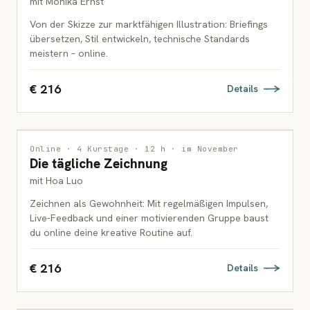
mit Monika Ernst
Von der Skizze zur marktfähigen Illustration: Briefings
übersetzen, Stil entwickeln, technische Standards
meistern – online.
€ 216
Details
ZEICHNUNG
Online · 4 Kurstage · 12 h · im November
Die tägliche Zeichnung
ERWACHSENE
mit Hoa Luo
Zeichnen als Gewohnheit: Mit regelmäßigen Impulsen,
Live-Feedback und einer motivierenden Gruppe baust
du online deine kreative Routine auf.
€ 216
Details