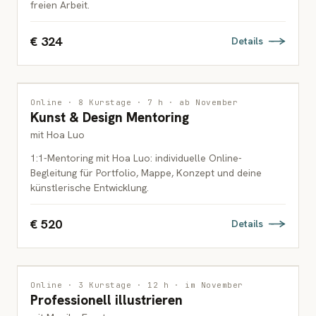
freien Arbeit.
€ 324
Details
INTERDISZIPLINÄR
1 PLATZ FREI
Online · 8 Kurstage · 7 h · ab November
Kunst & Design Mentoring
ERWACHSENE
mit Hoa Luo
1:1-Mentoring mit Hoa Luo: individuelle Online-
Begleitung für Portfolio, Mappe, Konzept und deine
künstlerische Entwicklung.
€ 520
Details
ILLUSTRATION
Online · 3 Kurstage · 12 h · im November
Professionell illustrieren
ERWACHSENE