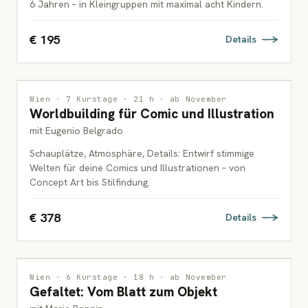
6 Jahren – in Kleingruppen mit maximal acht Kindern.
€ 195
Details
ILLUSTRATION
Wien · 7 Kurstage · 21 h · ab November
Worldbuilding für Comic und Illustration
ERWACHSENE
mit Eugenio Belgrado
Schauplätze, Atmosphäre, Details: Entwirf stimmige
Welten für deine Comics und Illustrationen – von
Concept Art bis Stilfindung.
€ 378
Details
DRUCKGRAFIK
Wien · 6 Kurstage · 18 h · ab November
Gefaltet: Vom Blatt zum Objekt
ERWACHSENE