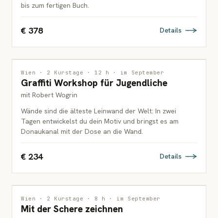
bis zum fertigen Buch.
€ 378
Details
MALEREI
Wien · 2 Kurstage · 12 h · im September
Graffiti Workshop für Jugendliche
JUGENDLICHE
mit Robert Wogrin
Wände sind die älteste Leinwand der Welt: In zwei
Tagen entwickelst du dein Motiv und bringst es am
Donaukanal mit der Dose an die Wand.
€ 234
Details
MALEREI
Wien · 2 Kurstage · 8 h · im September
Mit der Schere zeichnen
KINDER