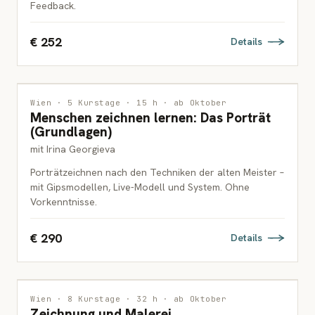
Feedback.
€ 252
Details
ZEICHNUNG
Wien · 5 Kurstage · 15 h · ab Oktober
Menschen zeichnen lernen: Das Porträt
ERWACHSENE
(Grundlagen)
mit Irina Georgieva
Porträtzeichnen nach den Techniken der alten Meister –
mit Gipsmodellen, Live-Modell und System. Ohne
Vorkenntnisse.
€ 290
Details
MALEREI
Wien · 8 Kurstage · 32 h · ab Oktober
Zeichnung und Malerei
ERWACHSENE