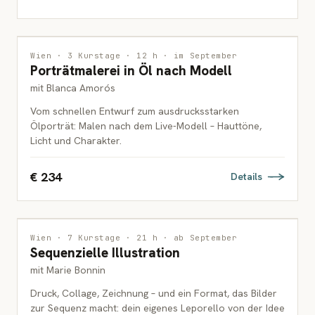
MALEREI
Wien · 3 Kurstage · 12 h · im September
Porträtmalerei in Öl nach Modell
ERWACHSENE
mit Blanca Amorós
Vom schnellen Entwurf zum ausdrucksstarken
Ölporträt: Malen nach dem Live-Modell – Hauttöne,
Licht und Charakter.
€ 234
Details
ILLUSTRATION
Wien · 7 Kurstage · 21 h · ab September
Sequenzielle Illustration
ERWACHSENE
mit Marie Bonnin
Druck, Collage, Zeichnung – und ein Format, das Bilder
zur Sequenz macht: dein eigenes Leporello von der Idee