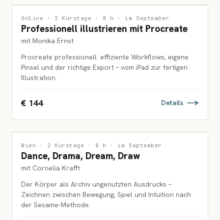
ILLUSTRATION
Online · 2 Kurstage · 8 h · im September
Professionell illustrieren mit Procreate
ERWACHSENE
mit Monika Ernst
Procreate professionell: effiziente Workflows, eigene
Pinsel und der richtige Export – vom iPad zur fertigen
Illustration.
€ 144
Details
INTERDISZIPLINÄR
Wien · 2 Kurstage · 8 h · im September
Dance, Drama, Dream, Draw
ERWACHSENE
mit Cornelia Krafft
Der Körper als Archiv ungenutzten Ausdrucks –
Zeichnen zwischen Bewegung, Spiel und Intuition nach
der Sesame-Methode.