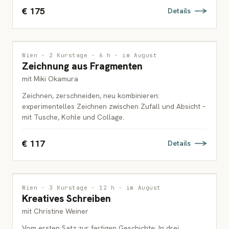
€ 175
Details
ZEICHNUNG
2 PLÄTZE FREI
Wien · 2 Kurstage · 6 h · im August
Zeichnung aus Fragmenten
ERWACHSENE
mit Miki Okamura
Zeichnen, zerschneiden, neu kombinieren:
experimentelles Zeichnen zwischen Zufall und Absicht –
mit Tusche, Kohle und Collage.
€ 117
Details
INTERDISZIPLINÄR
Wien · 3 Kurstage · 12 h · im August
Kreatives Schreiben
ERWACHSENE
mit Christine Weiner
Vom ersten Satz zur fertigen Geschichte: In drei