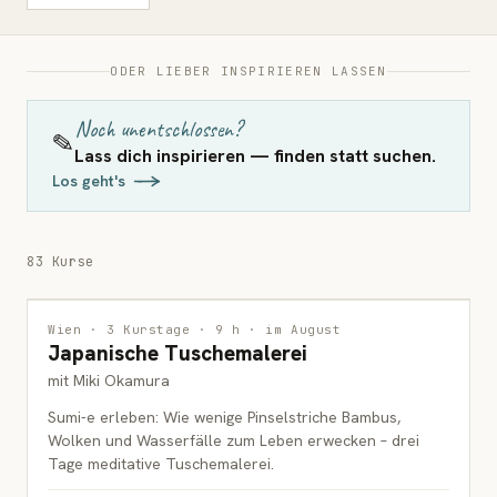
ODER LIEBER INSPIRIEREN LASSEN
Noch unentschlossen?
✎
Lass dich inspirieren — finden statt suchen.
Los geht's
83 Kurse
MALEREI
WARTELISTE
Wien · 3 Kurstage · 9 h · im August
Japanische Tuschemalerei
ERWACHSENE
mit Miki Okamura
Sumi-e erleben: Wie wenige Pinselstriche Bambus,
Wolken und Wasserfälle zum Leben erwecken – drei
Tage meditative Tuschemalerei.