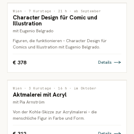
ILLUSTRATION
Wien · 7 Kurstage · 21 h · ab September
Character Design für Comic und
ERWACHSENE
Illustration
mit Eugenio Belgrado
Figuren, die funktionieren – Character Design für
Comics und Illustration mit Eugenio Belgrado.
€ 378
Details
MALEREI
Wien · 3 Kurstage · 16 h · im Oktober
Aktmalerei mit Acryl
ERWACHSENE
mit Pia Arnström
Von der Kohle-Skizze zur Acrylmalerei – die
menschliche Figur in Farbe und Form.
€ 312
Details