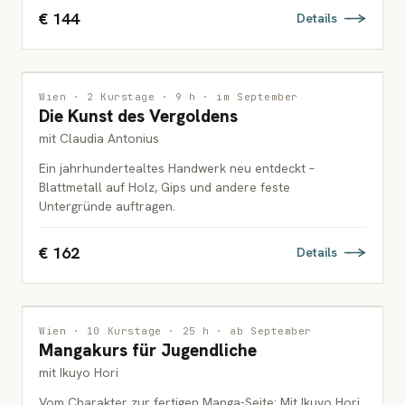
€ 144
Details
INTERDISZIPLINÄR
Wien · 2 Kurstage · 9 h · im September
Die Kunst des Vergoldens
ERWACHSENE
mit Claudia Antonius
Ein jahrhundertealtes Handwerk neu entdeckt –
Blattmetall auf Holz, Gips und andere feste
Untergründe auftragen.
€ 162
Details
ZEICHNUNG
Wien · 10 Kurstage · 25 h · ab September
Mangakurs für Jugendliche
JUGENDLICHE
mit Ikuyo Hori
Vom Charakter zur fertigen Manga-Seite: Mit Ikuyo Hori