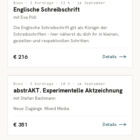
ZEICHNUNG
Wien · 3 Kurstage · 12 h · im September
Englische Schreibschrift
ERWACHSENE
mit Eva Pöll
Die Englische Schreibschrift gilt als Königin der
Schreibschriften – hier näherst du dich ihr in kleinen,
gezielten und respektvollen Schritten.
€ 216
Details
ZEICHNUNG
Wien · 3 Kurstage · 18 h · im September
abstrAKT. Experimentelle Aktzeichnung
ERWACHSENE
mit Stefan Bachmann
Neue Zugänge. Mixed Media.
€ 351
Details