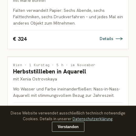
mit Marie Bonnin
Falten verwandelt Papier: Sechs Abende, sechs
Falttechniken, sechs Druckverfahren – und jedes Mal ein
anderes Objekt zum Mitnehmen.
€ 324
Details
MALEREI
Wien · 1 Kurstag · 5 h · im November
Herbststillleben in Aquarell
ERWACHSENE
mit Xenia Ostrovskaya
Wo Wasser und Farbe ineinanderfließen: Nass-in-Nass-
Aquarell mit stimmungsvollem Bezug zur Jahreszeit.
€ 90
Details
Diese Website verwendet ausschließlich technisch notwendige
Cookies. Details in unserer
Datenschutzerklärung
.
Verstanden
MALEREI