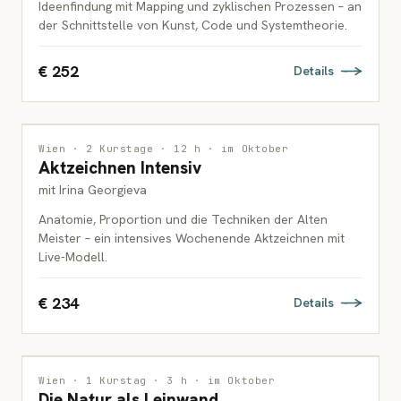
Ideenfindung mit Mapping und zyklischen Prozessen – an
der Schnittstelle von Kunst, Code und Systemtheorie.
€ 252
Details
ZEICHNUNG
Wien · 2 Kurstage · 12 h · im Oktober
Aktzeichnen Intensiv
ERWACHSENE
mit Irina Georgieva
Anatomie, Proportion und die Techniken der Alten
Meister – ein intensives Wochenende Aktzeichnen mit
Live-Modell.
€ 234
Details
MALEREI
Wien · 1 Kurstag · 3 h · im Oktober
Die Natur als Leinwand
FAMILIEN