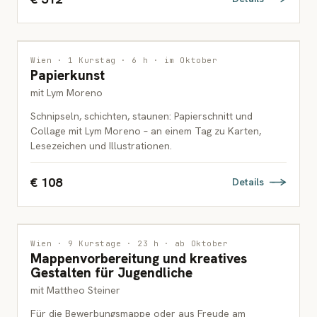
INTERDISZIPLINÄR
Wien · 1 Kurstag · 6 h · im Oktober
Papierkunst
ERWACHSENE
mit Lym Moreno
Schnipseln, schichten, staunen: Papierschnitt und
Collage mit Lym Moreno – an einem Tag zu Karten,
Lesezeichen und Illustrationen.
€ 108
Details
INTERDISZIPLINÄR
3 PLÄTZE FREI
Wien · 9 Kurstage · 23 h · ab Oktober
Mappenvorbereitung und kreatives
JUGENDLICHE
Gestalten für Jugendliche
mit Mattheo Steiner
Für die Bewerbungsmappe oder aus Freude am