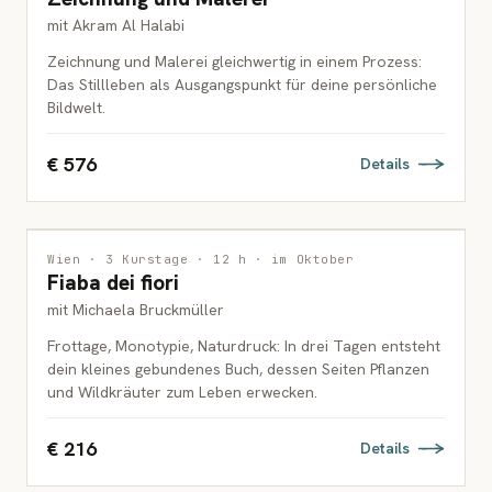
mit Akram Al Halabi
Zeichnung und Malerei gleichwertig in einem Prozess:
Das Stillleben als Ausgangspunkt für deine persönliche
Bildwelt.
€ 576
Details
DRUCKGRAFIK
Wien · 3 Kurstage · 12 h · im Oktober
Fiaba dei fiori
ERWACHSENE
mit Michaela Bruckmüller
Frottage, Monotypie, Naturdruck: In drei Tagen entsteht
dein kleines gebundenes Buch, dessen Seiten Pflanzen
und Wildkräuter zum Leben erwecken.
€ 216
Details