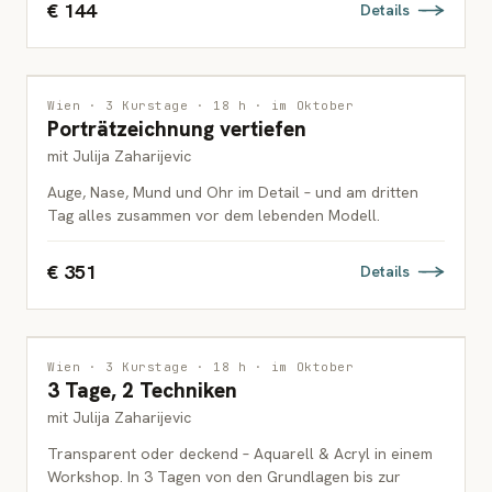
€ 144
Details
ZEICHNUNG
Wien · 3 Kurstage · 18 h · im Oktober
Porträtzeichnung vertiefen
ERWACHSENE
mit Julija Zaharijevic
Auge, Nase, Mund und Ohr im Detail – und am dritten
Tag alles zusammen vor dem lebenden Modell.
€ 351
Details
MALEREI
Wien · 3 Kurstage · 18 h · im Oktober
3 Tage, 2 Techniken
ERWACHSENE
mit Julija Zaharijevic
Transparent oder deckend – Aquarell & Acryl in einem
Workshop. In 3 Tagen von den Grundlagen bis zur