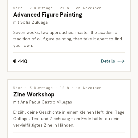
MALEREI
Wien · 7 Kurstage · 21 h · ab November
Advanced Figure Painting
ERWACHSENE
mit Sofia Zuluaga
Seven weeks, two approaches: master the academic
tradition of oil figure painting, then take it apart to find
your own.
€ 440
Details
INTERDISZIPLINÄR
Wien · 3 Kurstage · 12 h · im November
Zine Workshop
JUGENDLICHE & ERWACHSENE
mit Ana Paola Castro Villegas
Erzähl deine Geschichte in einem kleinen Heft: drei Tage
Collage, Text und Zeichnung – am Ende hältst du dein
vervielfältigtes Zine in Händen.