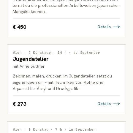
lernst du die professionellen Arbeitsweisen japanischer
Mangaka kennen.
€ 450
Details
MALEREI
Wien · 7 Kurstage · 14 h · ab September
Jugendatelier
JUGENDLICHE
mit Anne Suttner
Zeichnen, malen, drucken: Im Jugendatelier setzt du
eigene Ideen um – mit Techniken von Kohle und
Aquarell bis Acryl und Druckgrafik.
€ 273
Details
ILLUSTRATION
Wien · 1 Kurstag · 7 h · im September