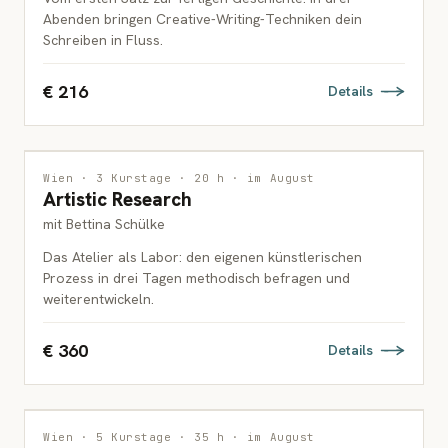
Abenden bringen Creative-Writing-Techniken dein
Schreiben in Fluss.
€ 216
Details
INTERDISZIPLINÄR
Wien · 3 Kurstage · 20 h · im August
Artistic Research
ERWACHSENE
mit Bettina Schülke
Das Atelier als Labor: den eigenen künstlerischen
Prozess in drei Tagen methodisch befragen und
weiterentwickeln.
€ 360
Details
MALEREI
Wien · 5 Kurstage · 35 h · im August