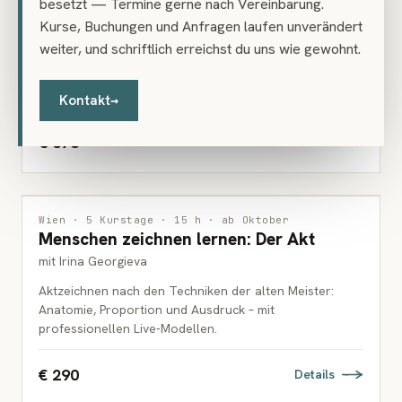
besetzt — Termine gerne nach Vereinbarung.
Sieben Abende zum Aquarell
ERWACHSENE
Kurse, Buchungen und Anfragen laufen unverändert
mit Monika Häusler
weiter, und schriftlich erreichst du uns wie gewohnt.
Wie aus einer Prise Farbstaub und einer Menge Wasser
ein Bild entsteht: sieben Abende Aquarell – Grundlagen
und Experimente.
Kontakt
→
€ 378
Details
ZEICHNUNG
Wien · 5 Kurstage · 15 h · ab Oktober
Menschen zeichnen lernen: Der Akt
ERWACHSENE
mit Irina Georgieva
Aktzeichnen nach den Techniken der alten Meister:
Anatomie, Proportion und Ausdruck – mit
professionellen Live-Modellen.
€ 290
Details