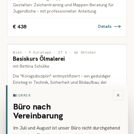
Gestalten: Zeichentraining und Mappen-Beratung für
Jugendliche – mit professioneller Anleitung.
€ 438
Details
MALEREI
Wien · 9 Kurstage · 27 h · ab Oktober
Basiskurs Ölmalerei
ERWACHSENE
mit Bettina Schülke
Die "Königsdisziplin" entmystifiziert – ein geduldiger
Einstieg in Technik, Sicherheit und Bildaufbau der
Ölmalerei.
×
SOMMER
€ 486
Büro nach
Details
Vereinbarung
Im Juli und August ist unser Büro nicht durchgehend
MALEREI
Wien · 7 Kurstage · 21 h · ab Oktober