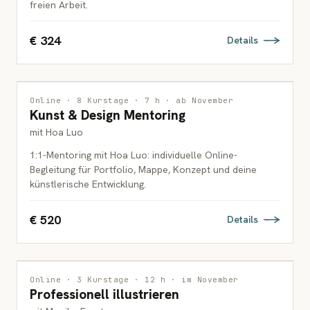
freien Arbeit.
€ 324
Details
INTERDISZIPLINÄR
1 PLATZ FREI
Online · 8 Kurstage · 7 h · ab November
Kunst & Design Mentoring
ERWACHSENE
mit Hoa Luo
1:1-Mentoring mit Hoa Luo: individuelle Online-
Begleitung für Portfolio, Mappe, Konzept und deine
künstlerische Entwicklung.
€ 520
Details
ILLUSTRATION
Online · 3 Kurstage · 12 h · im November
Professionell illustrieren
ERWACHSENE