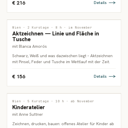
€ 216
Details
ZEICHNUNG
Wien · 2 Kurstage · 8 h · im November
Aktzeichnen — Linie und Fläche in
ERWACHSENE
Tusche
mit Blanca Amorós
Schwarz, Weiß und was dazwischen liegt – Aktzeichnen
mit Pinsel, Feder und Tusche im Wettlauf mit der Zeit.
€ 156
Details
MALEREI
Wien · 5 Kurstage · 10 h · ab November
Kinderatelier
KINDER
mit Anne Suttner
Zeichnen, drucken, bauen: offenes Atelier für Kinder ab