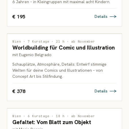
6 Jahren – in Kleingruppen mit maximal acht Kindern.
€ 195
Details
ILLUSTRATION
Wien · 7 Kurstage · 21 h · ab November
Worldbuilding für Comic und Illustration
ERWACHSENE
mit Eugenio Belgrado
Schauplätze, Atmosphäre, Details: Entwirf stimmige
Welten für deine Comics und Illustrationen – von
Concept Art bis Stilfindung.
€ 378
Details
DRUCKGRAFIK
Wien · 6 Kurstage · 18 h · ab November
Gefaltet: Vom Blatt zum Objekt
ERWACHSENE