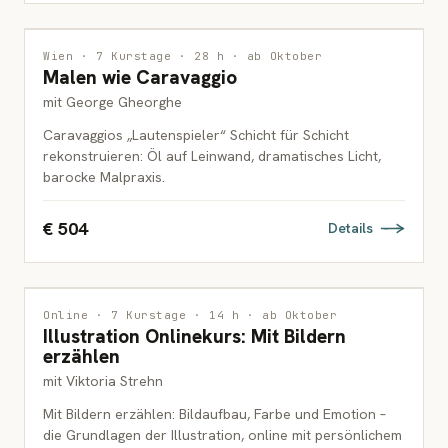
MALEREI
Wien · 7 Kurstage · 28 h · ab Oktober
Malen wie Caravaggio
ERWACHSENE
mit George Gheorghe
Caravaggios „Lautenspieler“ Schicht für Schicht
rekonstruieren: Öl auf Leinwand, dramatisches Licht,
barocke Malpraxis.
€ 504
Details
ILLUSTRATION
Online · 7 Kurstage · 14 h · ab Oktober
Illustration Onlinekurs: Mit Bildern
ERWACHSENE
erzählen
mit Viktoria Strehn
Mit Bildern erzählen: Bildaufbau, Farbe und Emotion –
die Grundlagen der Illustration, online mit persönlichem