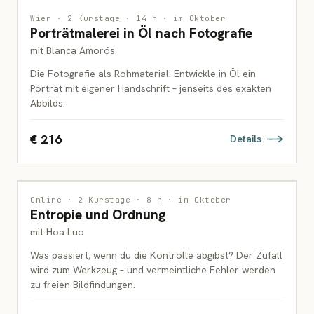
MALEREI
Wien · 2 Kurstage · 14 h · im Oktober
Porträtmalerei in Öl nach Fotografie
ERWACHSENE
mit Blanca Amorós
Die Fotografie als Rohmaterial: Entwickle in Öl ein
Porträt mit eigener Handschrift – jenseits des exakten
Abbilds.
€ 216
Details
ZEICHNUNG
Online · 2 Kurstage · 8 h · im Oktober
Entropie und Ordnung
ERWACHSENE
mit Hoa Luo
Was passiert, wenn du die Kontrolle abgibst? Der Zufall
wird zum Werkzeug – und vermeintliche Fehler werden
zu freien Bildfindungen.