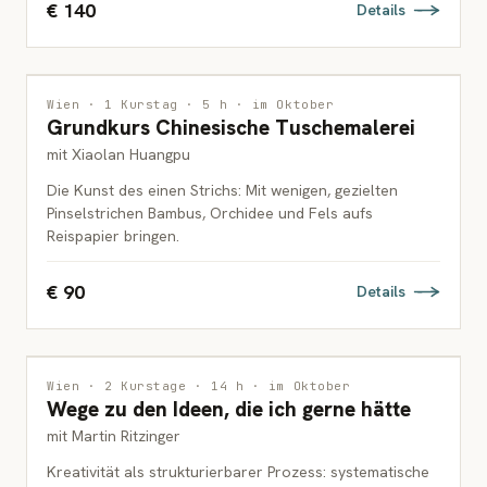
€ 140
Details
MALEREI
Wien · 1 Kurstag · 5 h · im Oktober
Grundkurs Chinesische Tuschemalerei
ERWACHSENE
mit Xiaolan Huangpu
Die Kunst des einen Strichs: Mit wenigen, gezielten
Pinselstrichen Bambus, Orchidee und Fels aufs
Reispapier bringen.
€ 90
Details
INTERDISZIPLINÄR
Wien · 2 Kurstage · 14 h · im Oktober
Wege zu den Ideen, die ich gerne hätte
ERWACHSENE
mit Martin Ritzinger
Kreativität als strukturierbarer Prozess: systematische