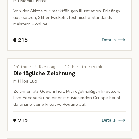
mit Monika Ernst
Von der Skizze zur marktfähigen Illustration: Briefings
übersetzen, Stil entwickeln, technische Standards
meistern – online.
€ 216
Details
ZEICHNUNG
Online · 4 Kurstage · 12 h · im November
Die tägliche Zeichnung
ERWACHSENE
mit Hoa Luo
Zeichnen als Gewohnheit: Mit regelmäßigen Impulsen,
Live-Feedback und einer motivierenden Gruppe baust
du online deine kreative Routine auf.
€ 216
Details