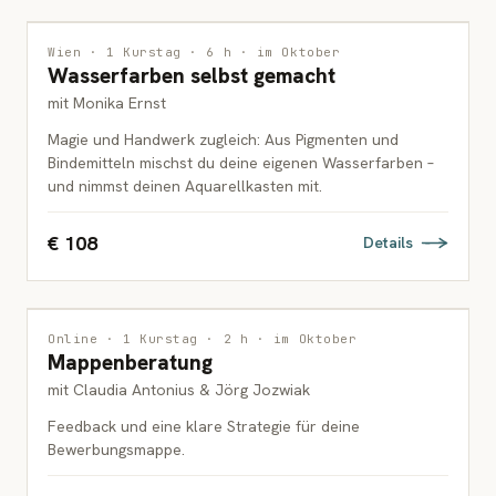
MALEREI
Wien · 1 Kurstag · 6 h · im Oktober
Wasserfarben selbst gemacht
ERWACHSENE
mit Monika Ernst
Magie und Handwerk zugleich: Aus Pigmenten und
Bindemitteln mischst du deine eigenen Wasserfarben –
und nimmst deinen Aquarellkasten mit.
€ 108
Details
INTERDISZIPLINÄR
1 PLATZ FREI
Online · 1 Kurstag · 2 h · im Oktober
Mappenberatung
ERWACHSENE
mit Claudia Antonius & Jörg Jozwiak
Feedback und eine klare Strategie für deine
Bewerbungsmappe.