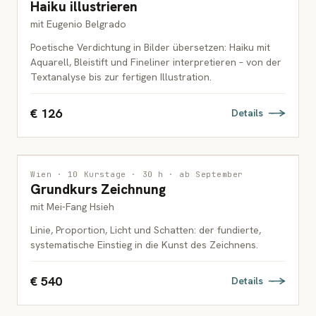
Haiku illustrieren
ERWACHSENE
mit Eugenio Belgrado
Poetische Verdichtung in Bilder übersetzen: Haiku mit
Aquarell, Bleistift und Fineliner interpretieren – von der
Textanalyse bis zur fertigen Illustration.
€ 126
Details
ZEICHNUNG
1 PLATZ FREI
Wien · 10 Kurstage · 30 h · ab September
Grundkurs Zeichnung
ERWACHSENE
mit Mei-Fang Hsieh
Linie, Proportion, Licht und Schatten: der fundierte,
systematische Einstieg in die Kunst des Zeichnens.
€ 540
Details