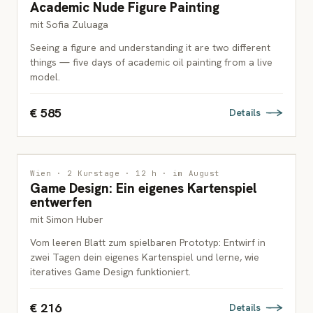
Academic Nude Figure Painting
ERWACHSENE
mit Sofia Zuluaga
Seeing a figure and understanding it are two different
things — five days of academic oil painting from a live
model.
€ 585
Details
INTERDISZIPLINÄR
Wien · 2 Kurstage · 12 h · im August
Game Design: Ein eigenes Kartenspiel
JUGENDLICHE & ERWACHSENE
entwerfen
mit Simon Huber
Vom leeren Blatt zum spielbaren Prototyp: Entwirf in
zwei Tagen dein eigenes Kartenspiel und lerne, wie
iteratives Game Design funktioniert.
€ 216
Details