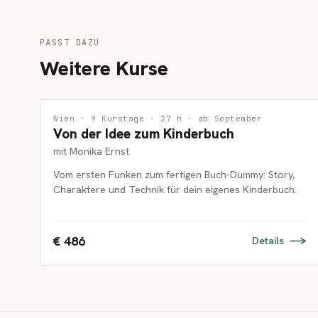
PASST DAZU
Weitere Kurse
ILLUSTRATION
Wien · 9 Kurstage · 27 h · ab September
Von der Idee zum Kinderbuch
ERWACHSENE
mit Monika Ernst
Vom ersten Funken zum fertigen Buch-Dummy: Story,
Charaktere und Technik für dein eigenes Kinderbuch.
€ 486
Details