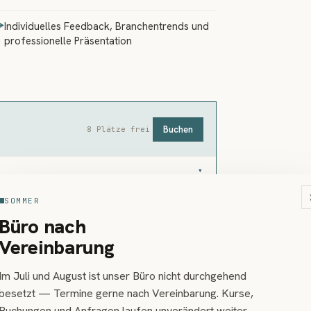
Individuelles Feedback, Branchentrends und
professionelle Präsentation
Buchen
8 Plätze frei
▾
SOMMER
Büro nach
Vereinbarung
DF-Download:
Materialliste
Im Juli und August ist unser Büro nicht durchgehend
besetzt — Termine gerne nach Vereinbarung. Kurse,
Buchungen und Anfragen laufen unverändert weiter,