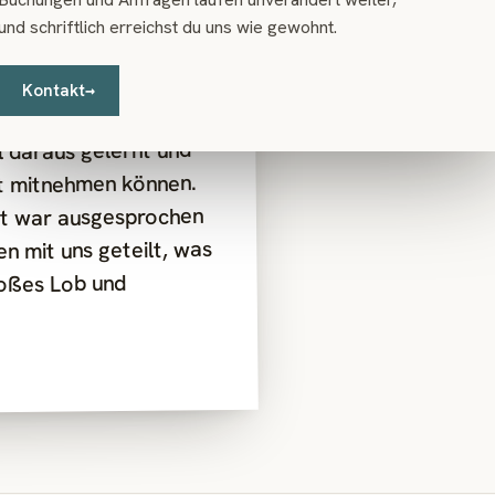
und schriftlich erreichst du uns wie gewohnt.
Kontakt
→
-Kurse besucht und
l daraus gelernt und
it mitnehmen können.
nst war ausgesprochen
sen mit uns geteilt, was
großes Lob und