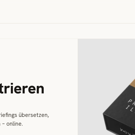
strieren
riefings übersetzen,
 – online.