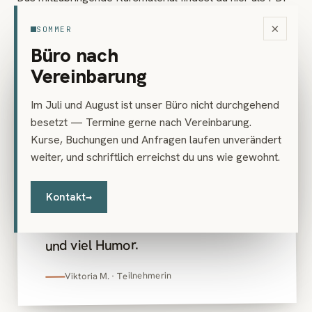
Download:
Materialliste (PDF)
×
SOMMER
Büro nach
„
Vereinbarung
STIMME AUS DEM KURS
Im Juli und August ist unser Büro nicht durchgehend
Der Kurs war eine große Quelle der
besetzt — Termine gerne nach Vereinbarung.
Inspiration! Mir hat die Art und
Kurse, Buchungen und Anfragen laufen unverändert
weiter, und schriftlich erreichst du uns wie gewohnt.
Weise gefallen, wie Eugenio den
Kurs geleitet hat – mit
Kontakt
→
beeindruckender fachlicher
Kompetenz, Struktur, Leichtigkeit
und viel Humor.
Viktoria M. · Teilnehmerin