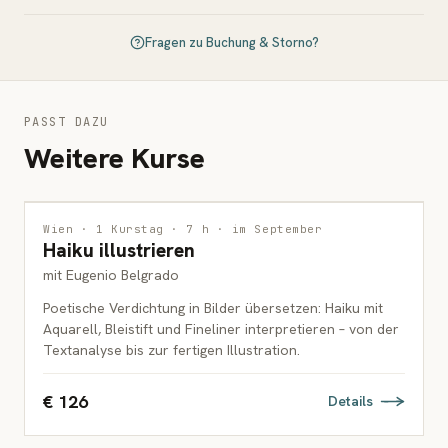
Fragen zu Buchung & Storno?
PASST DAZU
Weitere Kurse
ILLUSTRATION
Wien · 1 Kurstag · 7 h · im September
Haiku illustrieren
ERWACHSENE
mit Eugenio Belgrado
Poetische Verdichtung in Bilder übersetzen: Haiku mit
Aquarell, Bleistift und Fineliner interpretieren – von der
Textanalyse bis zur fertigen Illustration.
€ 126
Details