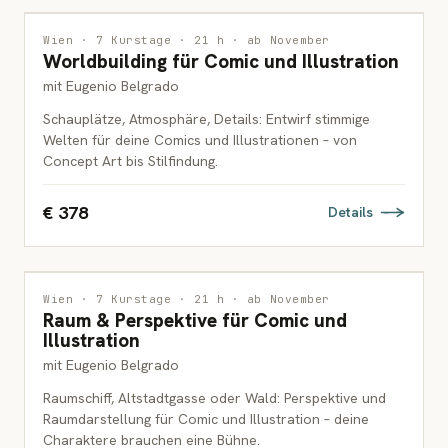
ILLUSTRATION
Wien · 7 Kurstage · 21 h · ab November
Worldbuilding für Comic und Illustration
ERWACHSENE
mit Eugenio Belgrado
Schauplätze, Atmosphäre, Details: Entwirf stimmige
Welten für deine Comics und Illustrationen – von
Concept Art bis Stilfindung.
€ 378
Details
ILLUSTRATION
Wien · 7 Kurstage · 21 h · ab November
Raum & Perspektive für Comic und
ERWACHSENE
Illustration
mit Eugenio Belgrado
Raumschiff, Altstadtgasse oder Wald: Perspektive und
Raumdarstellung für Comic und Illustration – deine
Charaktere brauchen eine Bühne.