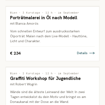
MALEREI
Wien · 3 Kurstage · 12 h · im September
Porträtmalerei in Öl nach Modell
ERWACHSENE
mit Blanca Amorós
Vom schnellen Entwurf zum ausdrucksstarken
Ölporträt: Malen nach dem Live-Modell – Hauttöne,
Licht und Charakter.
€ 234
Details
MALEREI
Wien · 2 Kurstage · 12 h · im September
Graffiti Workshop für Jugendliche
JUGENDLICHE
mit Robert Wogrin
Wände sind die älteste Leinwand der Welt: In zwei
Tagen entwickelst du dein Motiv und bringst es am
Donaukanal mit der Dose an die Wand.