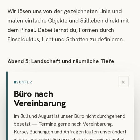
Wir lösen uns von der gezeichneten Linie und
malen einfache Objekte und Stillleben direkt mit
dem Pinsel. Dabei lernst du, Formen durch
Pinselduktus, Licht und Schatten zu definieren.
Abend 5: Landschaft und räumliche Tiefe
Du erfährst, wie du durch den gezielten
×
SOMMER
Schichtaufbau und atmosphärische Farbräume
Büro nach
räumliche Tiefe in einer Landschaftsdarstellung
Vereinbarung
erzeugst.
Im Juli und August ist unser Büro nicht durchgehend
besetzt — Termine gerne nach Vereinbarung.
Abend 6: Freies Abschlussprojekt
Kurse, Buchungen und Anfragen laufen unverändert
weiter, und schriftlich erreichst du uns wie gewohnt.