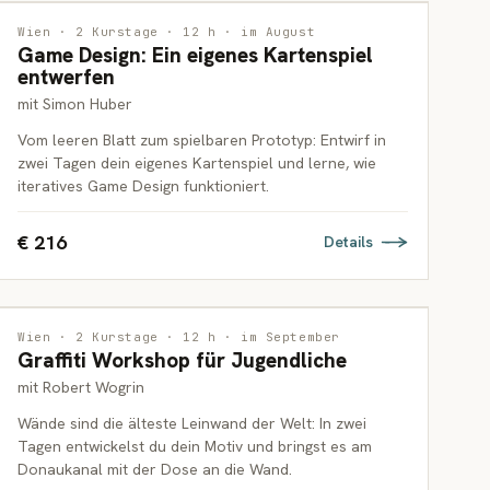
INTERDISZIPLINÄR
Wien · 2 Kurstage · 12 h · im August
Game Design: Ein eigenes Kartenspiel
JUGENDLICHE & ERWACHSENE
entwerfen
mit Simon Huber
Vom leeren Blatt zum spielbaren Prototyp: Entwirf in
zwei Tagen dein eigenes Kartenspiel und lerne, wie
iteratives Game Design funktioniert.
€ 216
Details
MALEREI
Wien · 2 Kurstage · 12 h · im September
Graffiti Workshop für Jugendliche
JUGENDLICHE
mit Robert Wogrin
Wände sind die älteste Leinwand der Welt: In zwei
Tagen entwickelst du dein Motiv und bringst es am
Donaukanal mit der Dose an die Wand.