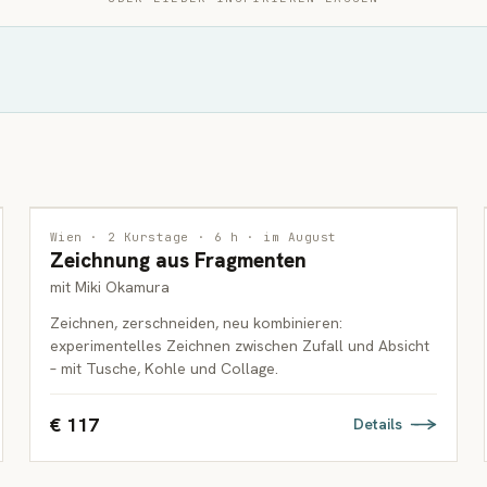
ZEICHNUNG
2 PLÄTZE FREI
Wien · 2 Kurstage · 6 h · im August
Zeichnung aus Fragmenten
ERWACHSENE
mit Miki Okamura
Zeichnen, zerschneiden, neu kombinieren:
experimentelles Zeichnen zwischen Zufall und Absicht
– mit Tusche, Kohle und Collage.
€ 117
Details