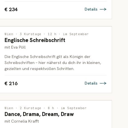
€ 234
Details
ZEICHNUNG
Wien · 3 Kurstage · 12 h · im September
Englische Schreibschrift
ERWACHSENE
mit Eva Pöll
Die Englische Schreibschrift gilt als Königin der
Schreibschriften – hier näherst du dich ihr in kleinen,
gezielten und respektvollen Schritten.
€ 216
Details
INTERDISZIPLINÄR
Wien · 2 Kurstage · 8 h · im September
Dance, Drama, Dream, Draw
ERWACHSENE
mit Cornelia Krafft