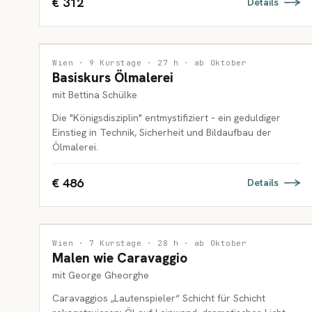
€ 312
Details
MALEREI
Wien · 9 Kurstage · 27 h · ab Oktober
Basiskurs Ölmalerei
ERWACHSENE
mit Bettina Schülke
Die "Königsdisziplin" entmystifiziert – ein geduldiger
Einstieg in Technik, Sicherheit und Bildaufbau der
Ölmalerei.
€ 486
Details
MALEREI
Wien · 7 Kurstage · 28 h · ab Oktober
Malen wie Caravaggio
ERWACHSENE
mit George Gheorghe
Caravaggios „Lautenspieler“ Schicht für Schicht