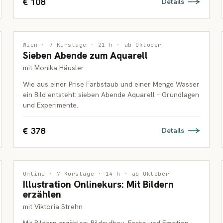
€ 108
Details
MALEREI
Wien · 7 Kurstage · 21 h · ab Oktober
Sieben Abende zum Aquarell
ERWACHSENE
mit Monika Häusler
Wie aus einer Prise Farbstaub und einer Menge Wasser
ein Bild entsteht: sieben Abende Aquarell – Grundlagen
und Experimente.
€ 378
Details
ILLUSTRATION
Online · 7 Kurstage · 14 h · ab Oktober
Illustration Onlinekurs: Mit Bildern
ERWACHSENE
erzählen
mit Viktoria Strehn