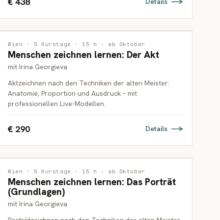
€ 438
Details
ZEICHNUNG
Wien · 5 Kurstage · 15 h · ab Oktober
Menschen zeichnen lernen: Der Akt
ERWACHSENE
mit Irina Georgieva
Aktzeichnen nach den Techniken der alten Meister:
Anatomie, Proportion und Ausdruck – mit
professionellen Live-Modellen.
€ 290
Details
ZEICHNUNG
Wien · 5 Kurstage · 15 h · ab Oktober
Menschen zeichnen lernen: Das Porträt
ERWACHSENE
(Grundlagen)
mit Irina Georgieva