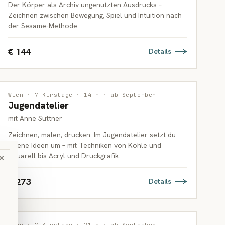
Der Körper als Archiv ungenutzten Ausdrucks –
Zeichnen zwischen Bewegung, Spiel und Intuition nach
der Sesame-Methode.
€ 144
Details
MALEREI
Wien · 7 Kurstage · 14 h · ab September
Jugendatelier
JUGENDLICHE
mit Anne Suttner
Zeichnen, malen, drucken: Im Jugendatelier setzt du
eigene Ideen um – mit Techniken von Kohle und
Aquarell bis Acryl und Druckgrafik.
×
€ 273
Details
ILLUSTRATION