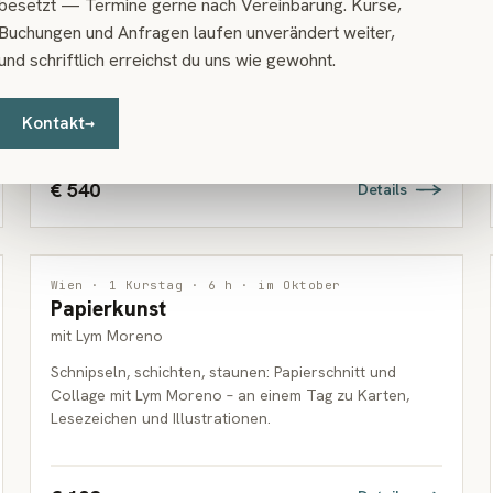
Wien · 10 Kurstage · 30 h · ab September
besetzt — Termine gerne nach Vereinbarung. Kurse,
Grundkurs Zeichnung
ERWACHSENE
Buchungen und Anfragen laufen unverändert weiter,
mit Mei-Fang Hsieh
und schriftlich erreichst du uns wie gewohnt.
Linie, Proportion, Licht und Schatten: der fundierte,
systematische Einstieg in die Kunst des Zeichnens.
Kontakt
→
€ 540
Details
INTERDISZIPLINÄR
Wien · 1 Kurstag · 6 h · im Oktober
Papierkunst
ERWACHSENE
mit Lym Moreno
Schnipseln, schichten, staunen: Papierschnitt und
Collage mit Lym Moreno – an einem Tag zu Karten,
Lesezeichen und Illustrationen.