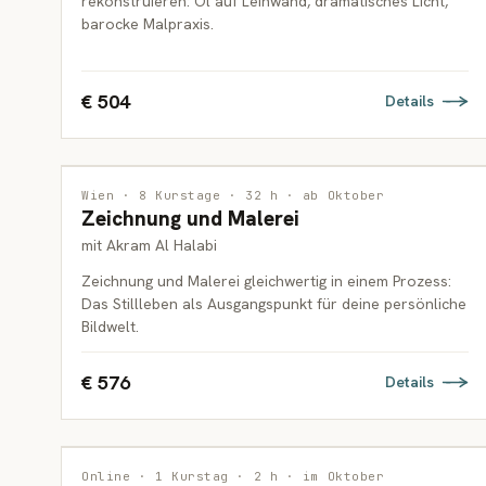
rekonstruieren: Öl auf Leinwand, dramatisches Licht,
barocke Malpraxis.
€ 504
Details
MALEREI
Wien · 8 Kurstage · 32 h · ab Oktober
Zeichnung und Malerei
ERWACHSENE
mit Akram Al Halabi
Zeichnung und Malerei gleichwertig in einem Prozess:
Das Stillleben als Ausgangspunkt für deine persönliche
Bildwelt.
€ 576
Details
INTERDISZIPLINÄR
1 PLATZ FREI
Online · 1 Kurstag · 2 h · im Oktober