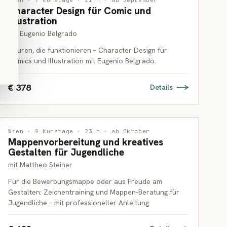
Wien · 7 Kurstage · 21 h · ab September
Character Design für Comic und
ERWACHSENE
Illustration
mit Eugenio Belgrado
Figuren, die funktionieren – Character Design für
Comics und Illustration mit Eugenio Belgrado.
€ 378
Details
INTERDISZIPLINÄR
3 PLÄTZE FREI
Wien · 9 Kurstage · 23 h · ab Oktober
Mappenvorbereitung und kreatives
JUGENDLICHE
Gestalten für Jugendliche
mit Mattheo Steiner
Für die Bewerbungsmappe oder aus Freude am
Gestalten: Zeichentraining und Mappen-Beratung für
Jugendliche – mit professioneller Anleitung.