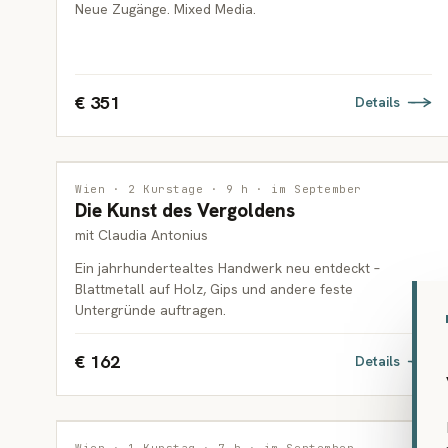
Neue Zugänge. Mixed Media.
€ 351
Details
INTERDISZIPLINÄR
Wien · 2 Kurstage · 9 h · im September
Die Kunst des Vergoldens
ERWACHSENE
mit Claudia Antonius
Ein jahrhundertealtes Handwerk neu entdeckt –
Blattmetall auf Holz, Gips und andere feste
Untergründe auftragen.
€ 162
Details
ILLUSTRATION