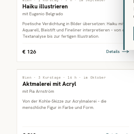
Wien · 1 Kurstag · 7 h · im September
Haiku illustrieren
ERWACHSENE
mit Eugenio Belgrado
Poetische Verdichtung in Bilder übersetzen: Haiku mit
Aquarell, Bleistift und Fineliner interpretieren – von der
Textanalyse bis zur fertigen Illustration.
€ 126
Details
MALEREI
Wien · 3 Kurstage · 16 h · im Oktober
Aktmalerei mit Acryl
ERWACHSENE
mit Pia Arnström
Von der Kohle-Skizze zur Acrylmalerei – die
menschliche Figur in Farbe und Form.