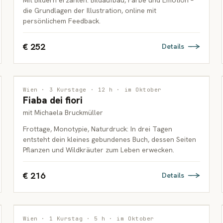
Mit Bildern erzählen: Bildaufbau, Farbe und Emotion –
die Grundlagen der Illustration, online mit
persönlichem Feedback.
€ 252
Details
DRUCKGRAFIK
Wien · 3 Kurstage · 12 h · im Oktober
Fiaba dei fiori
ERWACHSENE
mit Michaela Bruckmüller
Frottage, Monotypie, Naturdruck: In drei Tagen
entsteht dein kleines gebundenes Buch, dessen Seiten
Pflanzen und Wildkräuter zum Leben erwecken.
€ 216
Details
MALEREI
Wien · 1 Kurstag · 5 h · im Oktober