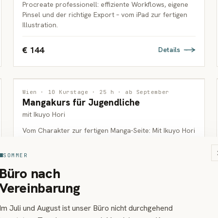
Procreate professionell: effiziente Workflows, eigene
Pinsel und der richtige Export – vom iPad zur fertigen
Illustration.
€ 144
Details
ZEICHNUNG
Wien · 10 Kurstage · 25 h · ab September
Mangakurs für Jugendliche
JUGENDLICHE
mit Ikuyo Hori
Vom Charakter zur fertigen Manga-Seite: Mit Ikuyo Hori
lernst du die professionellen Arbeitsweisen
japanischer Mangaka kennen.
SOMMER
Büro nach
€ 450
Details
Vereinbarung
Im Juli und August ist unser Büro nicht durchgehend
ZEICHNUNG
1 PLATZ FREI