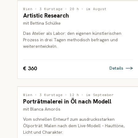
INTERDISZIPLINÄR
Wien · 3 Kurstage · 20 h · im August
Artistic Research
ERWACHSENE
mit Bettina Schülke
Das Atelier als Labor: den eigenen künstlerischen
Prozess in drei Tagen methodisch befragen und
weiterentwickeln.
€ 360
Details
MALEREI
Wien · 3 Kurstage · 12 h · im September
Porträtmalerei in Öl nach Modell
ERWACHSENE
mit Blanca Amorós
Vom schnellen Entwurf zum ausdrucksstarken
Ölporträt: Malen nach dem Live-Modell – Hauttöne,
Licht und Charakter.