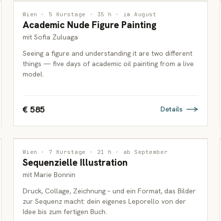
MALEREI
Wien · 5 Kurstage · 35 h · im August
Academic Nude Figure Painting
ERWACHSENE
mit Sofia Zuluaga
Seeing a figure and understanding it are two different
things — five days of academic oil painting from a live
model.
€ 585
Details
ILLUSTRATION
Wien · 7 Kurstage · 21 h · ab September
Sequenzielle Illustration
ERWACHSENE
mit Marie Bonnin
Druck, Collage, Zeichnung – und ein Format, das Bilder
zur Sequenz macht: dein eigenes Leporello von der
Idee bis zum fertigen Buch.