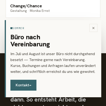
ILLUSTRATION
Change/Chance
Gestaltung · Monika Ernst
×
SOMMER
ILLUSTRATION
Graphic Recording
Büro nach
Gestaltung · Viktoria Strehn
Vereinbarung
Im Juli und August ist unser Büro nicht durchgehend
besetzt — Termine gerne nach Vereinbarung.
„
Kurse, Buchungen und Anfragen laufen unverändert
HALTUNG
weiter, und schriftlich erreichst du uns wie gewohnt.
Gute Gestaltung erklärt sich nicht
— sie wirkt. Wir fragen zuerst,
Kontakt
→
wofür etwas steht, und gestalten
dann. So entsteht Arbeit, die