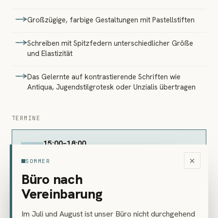
Großzügige, farbige Gestaltungen mit Pastellstiften
Schreiben mit Spitzfedern unterschiedlicher Größe
und Elastizität
Das Gelernte auf kontrastierende Schriften wie
Antiqua, Jugendstilgrotesk oder Unzialis übertragen
TERMINE
15:00–18:00
Fr
Buchen
6 Plätze frei
3 Kurstage · 18.09.2026–
×
SOMMER
20.09.2026 · Wien
Büro nach
ALLE 3 KURSTAGE ANZEIGEN
▾
Vereinbarung
Im Juli und August ist unser Büro nicht durchgehend