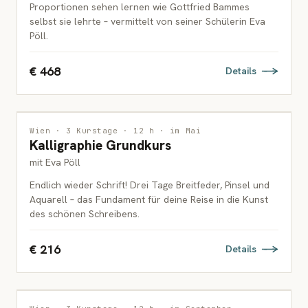
Proportionen sehen lernen wie Gottfried Bammes
selbst sie lehrte – vermittelt von seiner Schülerin Eva
Pöll.
€ 468
Details
ZEICHNUNG
Wien · 3 Kurstage · 12 h · im Mai
Kalligraphie Grundkurs
ERWACHSENE
mit Eva Pöll
Endlich wieder Schrift! Drei Tage Breitfeder, Pinsel und
Aquarell – das Fundament für deine Reise in die Kunst
des schönen Schreibens.
€ 216
Details
ZEICHNUNG