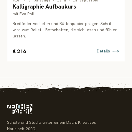
Wien · 3 Kurstage · 12 h · im September
Kalligraphie Aufbaukurs
ERWACHSENE
mit Eva Pöll
Breitfeder vertiefen und Büttenpapier prägen: Schrift
wird zum Relief – Botschaften, die sich lesen und fühlen
lassen.
€ 216
Details
Schule und Studio unter einem Dach. Kreatives
Haus seit 2009.