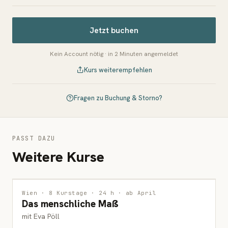
Jetzt buchen
Kein Account nötig · in 2 Minuten angemeldet
Kurs weiterempfehlen
Fragen zu Buchung & Storno?
PASST DAZU
Weitere Kurse
ZEICHNUNG
Wien · 8 Kurstage · 24 h · ab April
Das menschliche Maß
ERWACHSENE
mit Eva Pöll