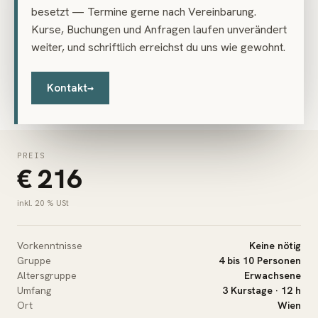
MATERIAL & AUSRÜSTUNG
besetzt — Termine gerne nach Vereinbarung.
Mitzubringen
Kurse, Buchungen und Anfragen laufen unverändert
weiter, und schriftlich erreichst du uns wie gewohnt.
Das mitzubringende Kursmaterial findest du hier als PDF-
Download:
Materialliste (PDF)
Kontakt
→
PREIS
€ 216
inkl. 20 % USt
Vorkenntnisse
Keine nötig
Gruppe
4 bis 10 Personen
Altersgruppe
Erwachsene
Umfang
3 Kurstage · 12 h
Ort
Wien