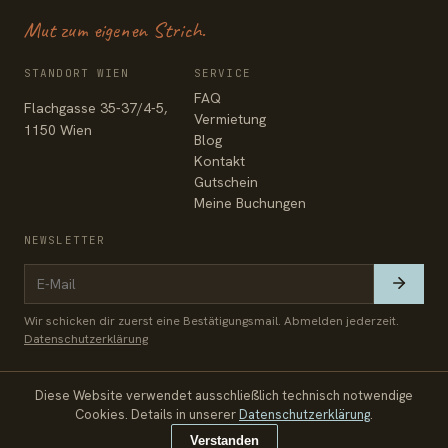
Mut zum eigenen Strich.
STANDORT WIEN
SERVICE
FAQ
Flachgasse 35-37/4-5,
Vermietung
1150 Wien
Blog
Kontakt
Gutschein
Meine Buchungen
NEWSLETTER
Wir schicken dir zuerst eine Bestätigungsmail. Abmelden jederzeit.
Datenschutzerklärung
Diese Website verwendet ausschließlich technisch notwendige
© 2026 Zeichenfabrik
Impressum
Datenschutz
AGB
Cookies. Details in unserer
Datenschutzerklärung
.
€ 216
Jetzt buchen
Verstanden
inkl. 20 % USt