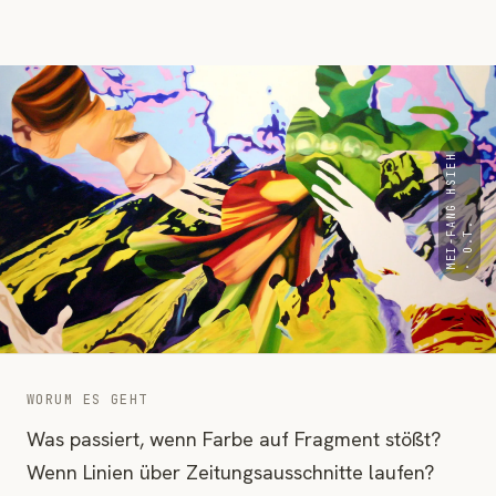
M
E
I
-
F
N
G
H
S
I
E
H
·
O
.
T
A
.
WORUM ES GEHT
Was passiert, wenn Farbe auf Fragment stößt?
Wenn Linien über Zeitungsausschnitte laufen?