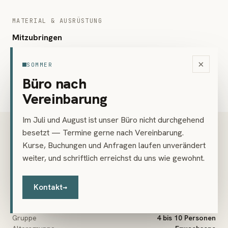
MATERIAL & AUSRÜSTUNG
Mitzubringen
Das mitzubringende Kursmaterial findest du hier als PDF-
×
SOMMER
Download:
Materialliste (PDF)
Büro nach
Vereinbarung
Im Juli und August ist unser Büro nicht durchgehend
PREIS
besetzt — Termine gerne nach Vereinbarung.
€ 324
Kurse, Buchungen und Anfragen laufen unverändert
weiter, und schriftlich erreichst du uns wie gewohnt.
inkl. 20 % USt
Teilzahlung möglich — Details im Buchungsdialog
Kontakt
→
Vorkenntnisse
Keine nötig
Gruppe
4 bis 10 Personen