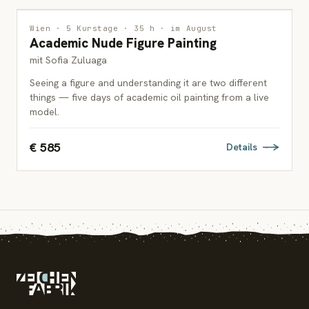
MALEREI
Wien · 5 Kurstage · 35 h · im August
Academic Nude Figure Painting
ERWACHSENE
mit Sofia Zuluaga
Seeing a figure and understanding it are two different
things — five days of academic oil painting from a live
model.
€ 585
Details