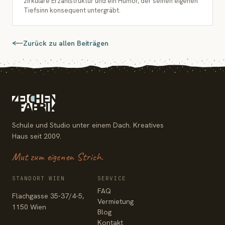
zirkuläre Erzählstruktur und ein Humor, der seinen eigenen
Tiefsinn konsequent untergräbt.
Zurück zu allen Beiträgen
Schule und Studio unter einem Dach. Kreatives
Haus seit 2009.
Mut zum eigenen Strich.
STANDORT WIEN
SERVICE
FAQ
Flachgasse 35-37/4-5,
Vermietung
1150 Wien
Blog
Kontakt