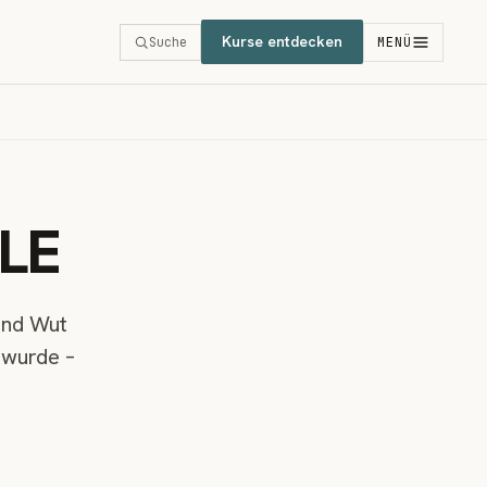
Kurse entdecken
Suche
MENÜ
LLE
 und Wut
 wurde –