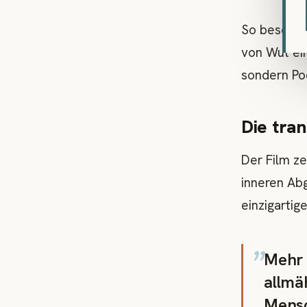
So beschrei
von Wut ein
sondern Poe
Die tra
Der Film ze
inneren Ab
einzigartig
„
Mehr 
allmä
Mensc