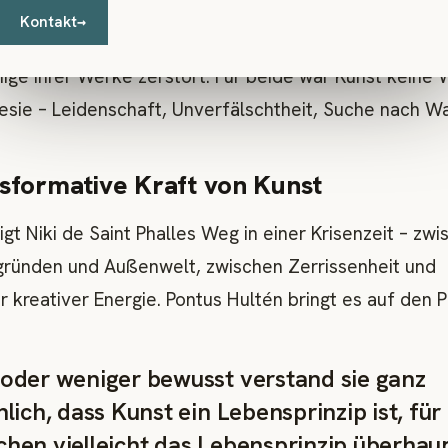
Kontakt
→
bt Jean Tinguely das Wesen der Kunst, als Niki in ei
ige ihrer Werke zerstört. Für beide war Kunst keine 
sie – Leidenschaft, Unverfälschtheit, Suche nach Wa
nsformative Kraft von Kunst
igt Niki de Saint Phalles Weg in einer Krisenzeit – zw
gründen und Außenwelt, zwischen Zerrissenheit und
er kreativer Energie. Pontus Hultén bringt es auf den P
oder weniger bewusst verstand sie ganz
hlich, dass Kunst ein Lebensprinzip ist, fü
hen vielleicht das Lebensprinzip überhaup