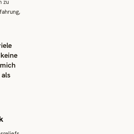
n zu
rfahrung,
iele
 keine
 mich
 als
k
sreliefs.