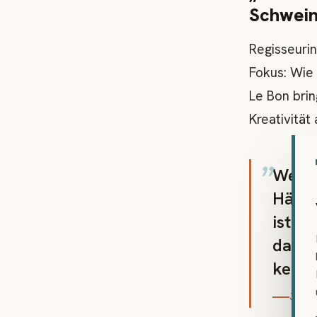
Schwein
Regisseurin
Fokus: Wie
Le Bon bri
Kreativität
„
Wenn 
Händl
ist e
das is
keine 
Jean T