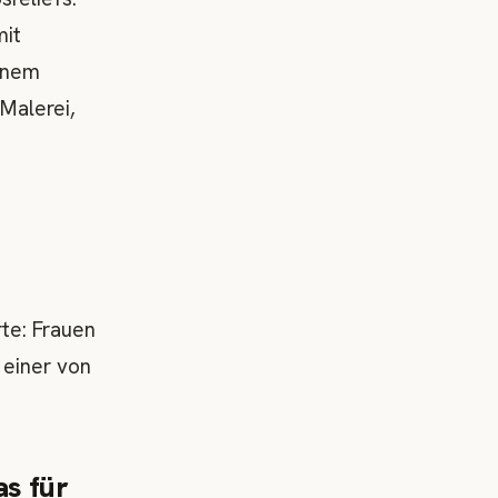
mit
einem
Malerei,
rte: Frauen
 einer von
as für