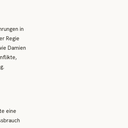
hrungen in
der Regie
owie Damien
nflikte,
g.
te eine
issbrauch