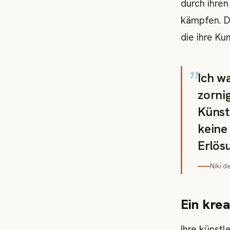
durch ihren
kämpfen. Di
die ihre Ku
„
Ich wa
zorni
Künst
keine 
Erlös
Niki d
Ein krea
Ihre künstl