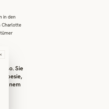
n in den
n Charlotte
stümer
×
wir
l so. Sie
n Poesie,
die einem