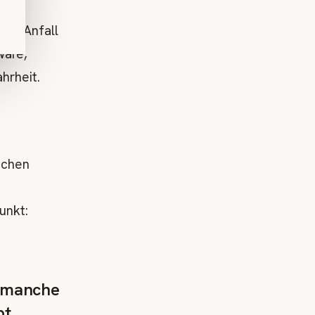
nem Anfall
Ware,
hrheit.
ischen
unkt:
r manche
t.