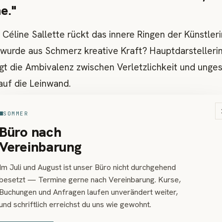
e."
 Céline Sallette rückt das innere Ringen der Künstleri
 wurde aus Schmerz kreative Kraft? Hauptdarstelleri
ngt die Ambivalenz zwischen Verletzlichkeit und unge
 auf die Leinwand.
SOMMER
wir erklären könnten, was wir tun, wären 
Büro nach
er, Schubkarrenverkäufer. Kunst ist nun ma
Vereinbarung
in Stück Vieh, was für Schweine. Wir mache
Im Juli und August ist unser Büro nicht durchgehend
t was anderes. Poesie ist eine Krankheit, 
besetzt — Termine gerne nach Vereinbarung. Kurse,
Wahl lässt.
Buchungen und Anfragen laufen unverändert weiter,
und schriftlich erreichst du uns wie gewohnt.
inguely