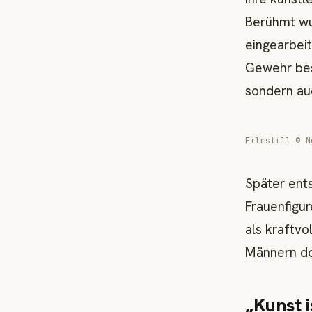
Berühmt wur
eingearbei
Gewehr bes
sondern auc
Filmstill © N
Später ent
Frauenfigur
als kraftvo
Männern do
„Kunst i