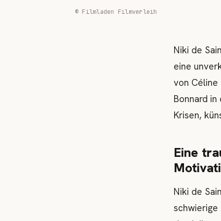
© Filmladen Filmverleih
Niki de Sai
eine unverk
von Céline
Bonnard in 
Krisen, kün
Eine tra
Motivat
Niki de Sai
schwierige 