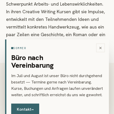
Schwerpunkt Arbeits- und Lebenswirklichkeiten.
In ihren Creative Writing Kursen gibt sie Impulse,
entwickelt mit den Teilnehmenden Ideen und
vermittelt konkretes Handwerkzeug, wie aus ein
paar Zeilen eine Geschichte, ein Roman oder ein
Sachbuch entstehen kann.
×
SOMMER
Büro nach
Vereinbarung
SCHWERPUNKTE
Im Juli und August ist unser Büro nicht durchgehend
Kreatives Schreiben
besetzt — Termine gerne nach Vereinbarung.
Kurse, Buchungen und Anfragen laufen unverändert
Storytelling
weiter, und schriftlich erreichst du uns wie gewohnt.
Roman & Sachbuch
Kontakt
→