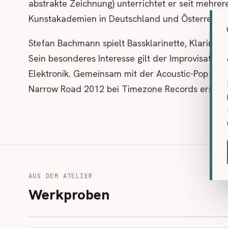
abstrakte Zeichnung) unterrichtet er seit mehrer
Kunstakademien in Deutschland und Österreich.
Stefan Bachmann spielt Bassklarinette, Klarine
Sein besonderes Interesse gilt der Improvisation,
Elektronik. Gemeinsam mit der Acoustic-Pop For
Narrow Road 2012 bei Timezone Records erschi
AUS DEM ATELIER
Werkproben
Auflösung 01
Auflösung 04
Bleistift auf Papier · 2015
Triest
Bleistift auf Papier · 2015