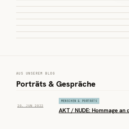
Bleistift auf Papier · 2016
Momente des Seins
Mixed Media auf Papier · 2019
Ohne Titel
Aquarell auf Papier · 2012
AUS UNSEREM BLOG
Porträts & Gespräche
MENSCHEN & PORTRÄTS
20. JUN 2022
AKT / NUDE: Hommage an d