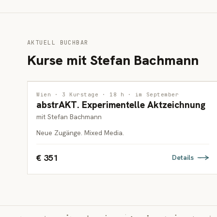
AKTUELL BUCHBAR
Kurse mit Stefan Bachmann
ZEICHNUNG
Wien · 3 Kurstage · 18 h · im September
abstrAKT. Experimentelle Aktzeichnung
ERWACHSENE
mit Stefan Bachmann
Neue Zugänge. Mixed Media.
€ 351
Details