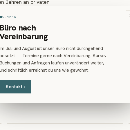
en Jahren an privaten
SOMMER
tte, Sopransaxophon und Chalumeau.
Büro nach
 auch in Kombination mit Live
Vereinbarung
mation HIGH & LOW ist die CD
Im Juli und August ist unser Büro nicht durchgehend
enen.
besetzt — Termine gerne nach Vereinbarung. Kurse,
Buchungen und Anfragen laufen unverändert weiter,
und schriftlich erreichst du uns wie gewohnt.
Kontakt
→
Auflösung 02
Selfie
Bleistift auf Papier · 2015
Venedig
Bleistift auf Finnpappe · 2014