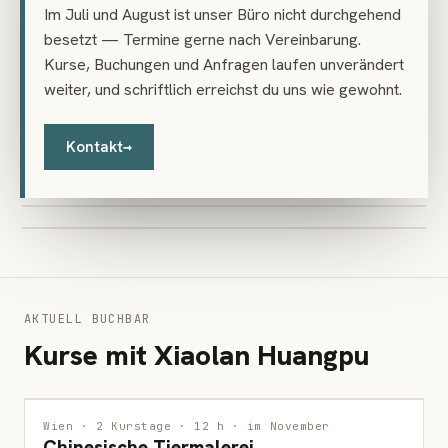
Ahorn
Tuschemalerei
Im Juli und August ist unser Büro nicht durchgehend
April Farben von Chinesische Peonie
Tuschemalerei · 2025
besetzt — Termine gerne nach Vereinbarung.
Voegel mit schönen Farben
Tuschemalerei · 2014
Kurse, Buchungen und Anfragen laufen unverändert
Ode an den Herbst
Tuschemalerei · 2015
weiter, und schriftlich erreichst du uns wie gewohnt.
Gestaltung für chinesische Kalligrafie
Tuschemalerei · 2009
Gestaltung für chinesische Kalligrafie
Collage · 2003
Lieder aus dem Frühlingswald
Collage · 2003
Kontakt
→
Winterlandschaft nach Schnee
Tuschemalerei · 2025
Gehende Katze
Tuschemalerei · 2020
Tuschemalerei · 2024
AKTUELL BUCHBAR
Kurse mit Xiaolan Huangpu
MALEREI
Wien · 2 Kurstage · 12 h · im November
Chinesische Tiermalerei