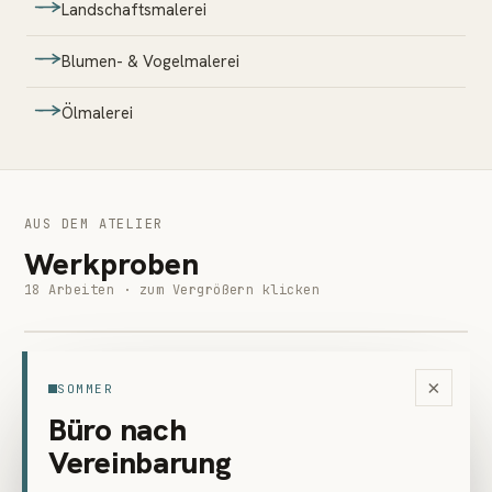
Landschaftsmalerei
Blumen- & Vogelmalerei
Ölmalerei
AUS DEM ATELIER
Werkproben
18 Arbeiten · zum Vergrößern klicken
Tuschemalerei
Tuschemalerei
Wald in Schnee
Tuschemalerei
Magnoria in März
Tuschemalerei · 2020
×
SOMMER
Eine seelerische Landschaft
Tuschemalerei · 2021
Büro nach
Sommerlandschaft nach Regen
Tuschemalerei · 2024
Vereinbarung
Sonnenaufgang mit Wasserfall
Tuschemalerei · 2022
Tuschemalerei · 2022