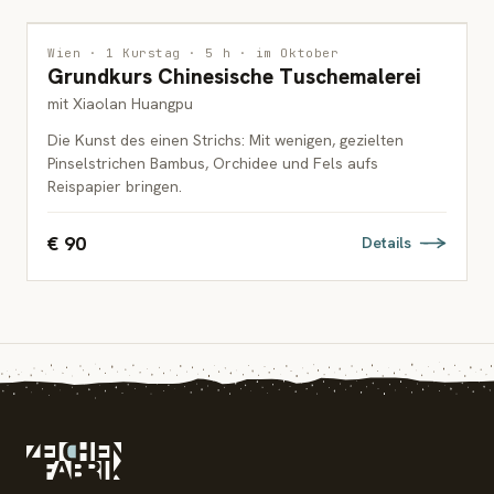
MALEREI
Wien · 1 Kurstag · 5 h · im Oktober
Grundkurs Chinesische Tuschemalerei
ERWACHSENE
mit Xiaolan Huangpu
Die Kunst des einen Strichs: Mit wenigen, gezielten
Pinselstrichen Bambus, Orchidee und Fels aufs
Reispapier bringen.
€ 90
Details