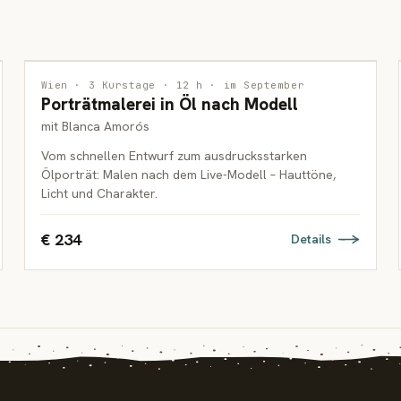
MALEREI
Wien · 3 Kurstage · 12 h · im September
Porträtmalerei in Öl nach Modell
ERWACHSENE
mit Blanca Amorós
Vom schnellen Entwurf zum ausdrucksstarken
Ölporträt: Malen nach dem Live-Modell – Hauttöne,
Licht und Charakter.
€ 234
Details