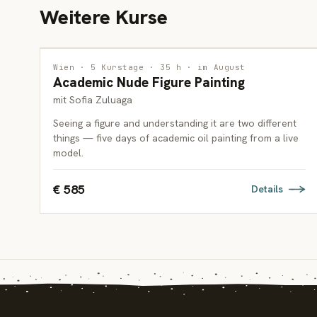
Weitere Kurse
MALEREI
Wien · 5 Kurstage · 35 h · im August
Academic Nude Figure Painting
ERWACHSENE
mit Sofia Zuluaga
Seeing a figure and understanding it are two different
things — five days of academic oil painting from a live
model.
€ 585
Details