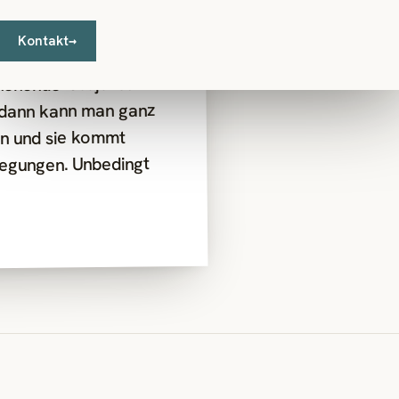
Kontakt
→
nende. Julija ist
d dann kann man ganz
en und sie kommt
regungen. Unbedingt