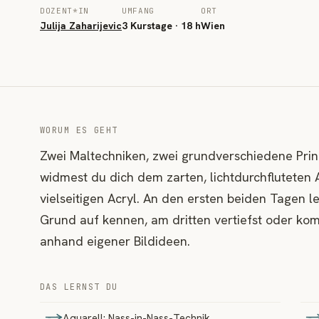
DOZENT*IN
UMFANG
ORT
Julija Zaharijevic
3 Kurstage · 18 h
Wien
WORUM ES GEHT
Zwei Maltechniken, zwei grundverschiedene Prin
widmest du dich dem zarten, lichtdurchfluteten 
vielseitigen Acryl. An den ersten beiden Tagen 
Grund auf kennen, am dritten vertiefst oder kom
anhand eigener Bildideen.
DAS LERNST DU
Aquarell: Nass-in-Nass-Technik