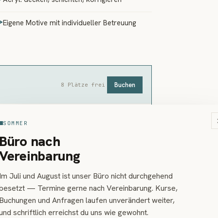
Eigene Motive mit individueller Betreuung
Buchen
8 Plätze frei
▾
SOMMER
Büro nach
Vereinbarung
Im Juli und August ist unser Büro nicht durchgehend
DF-Download:
Materialliste
besetzt — Termine gerne nach Vereinbarung. Kurse,
Buchungen und Anfragen laufen unverändert weiter,
und schriftlich erreichst du uns wie gewohnt.