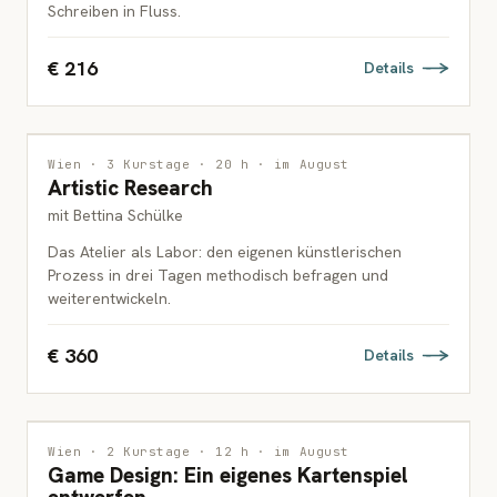
Schreiben in Fluss.
€ 216
Details
INTERDISZIPLINÄR
Wien · 3 Kurstage · 20 h · im August
Artistic Research
ERWACHSENE
mit Bettina Schülke
Das Atelier als Labor: den eigenen künstlerischen
Prozess in drei Tagen methodisch befragen und
weiterentwickeln.
€ 360
Details
INTERDISZIPLINÄR
Wien · 2 Kurstage · 12 h · im August
Game Design: Ein eigenes Kartenspiel
JUGENDLICHE & ERWACHSENE