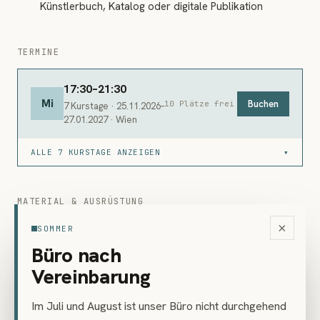
Künstlerbuch, Katalog oder digitale Publikation
TERMINE
17:30–21:30
Mi
Buchen
10 Plätze frei
7 Kurstage · 25.11.2026–
27.01.2027 · Wien
ALLE 7 KURSTAGE ANZEIGEN
▾
MATERIAL & AUSRÜSTUNG
Mitzubringen
×
SOMMER
Büro nach
Notizbuch oder Laptop genügen als Arbeitswerkzeug.
Konzepte werden im Kursverlauf entwickelt, die
Vereinbarung
Abschlusspräsentation in einem präsentationsfähigen
Format vorbereitet. Wer ein eigenes Projekt mitbringen
Im Juli und August ist unser Büro nicht durchgehend