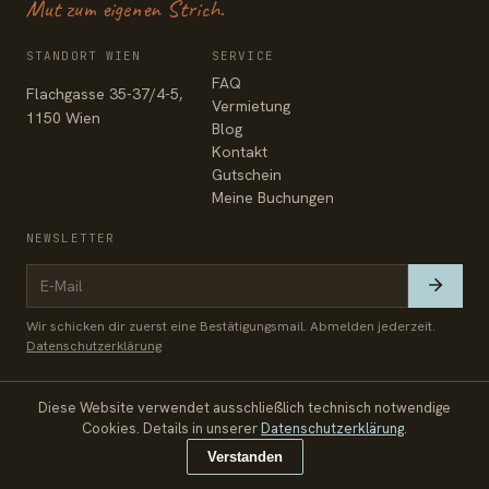
Mut zum eigenen Strich.
STANDORT WIEN
SERVICE
FAQ
Flachgasse 35-37/4-5,
Vermietung
1150 Wien
Blog
Kontakt
Gutschein
Meine Buchungen
NEWSLETTER
Wir schicken dir zuerst eine Bestätigungsmail. Abmelden jederzeit.
Datenschutzerklärung
Diese Website verwendet ausschließlich technisch notwendige
© 2026 Zeichenfabrik
Impressum
Datenschutz
AGB
Cookies. Details in unserer
Datenschutzerklärung
.
€ 504
Jetzt buchen
Verstanden
inkl. 20 % USt