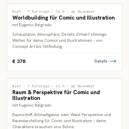
ILLUSTRATION
Wien · 7 Kurstage · 21 h · ab November
Worldbuilding für Comic und Illustration
ERWACHSENE
mit Eugenio Belgrado
Schauplätze, Atmosphäre, Details: Entwirf stimmige
Welten für deine Comics und Illustrationen – von
Concept Art bis Stilfindung.
€ 378
Details
ILLUSTRATION
Wien · 7 Kurstage · 21 h · ab November
Raum & Perspektive für Comic und
ERWACHSENE
Illustration
mit Eugenio Belgrado
Raumschiff, Altstadtgasse oder Wald: Perspektive und
Raumdarstellung für Comic und Illustration – deine
Charaktere brauchen eine Bühne.