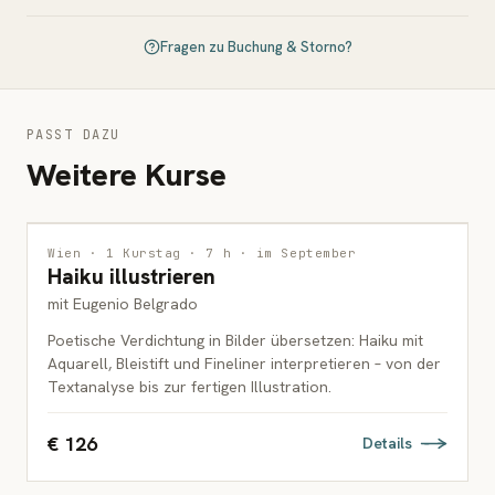
Fragen zu Buchung & Storno?
PASST DAZU
Weitere Kurse
ILLUSTRATION
Wien · 1 Kurstag · 7 h · im September
Haiku illustrieren
ERWACHSENE
mit Eugenio Belgrado
Poetische Verdichtung in Bilder übersetzen: Haiku mit
Aquarell, Bleistift und Fineliner interpretieren – von der
Textanalyse bis zur fertigen Illustration.
€ 126
Details