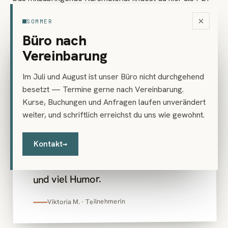
Download:
Materialliste (PDF)
×
SOMMER
Büro nach
„
Vereinbarung
STIMME AUS DEM KURS
Im Juli und August ist unser Büro nicht durchgehend
Der Kurs war eine große Quelle der
besetzt — Termine gerne nach Vereinbarung.
Inspiration! Mir hat die Art und
Kurse, Buchungen und Anfragen laufen unverändert
weiter, und schriftlich erreichst du uns wie gewohnt.
Weise gefallen, wie Eugenio den
Kurs geleitet hat – mit
Kontakt
→
beeindruckender fachlicher
Kompetenz, Struktur, Leichtigkeit
und viel Humor.
Viktoria M. · Teilnehmerin