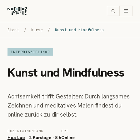
Start
/
Kurse
/
Kunst und Mindfulness
INTERDISZIPLINÄR
Kunst und Mindfulness
Achtsamkeit trifft Gestalten: Durch langsames
Zeichnen und meditatives Malen findest du
online zurück zu dir selbst.
DOZENT*IN
UMFANG
ORT
Hoa Luo
2 Kurstage · 8 h
Online