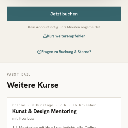
Jetzt buchen
Kein Account nötig · in 2 Minuten angemeldet
Kurs weiterempfehlen
Fragen zu Buchung & Storno?
PASST DAZU
Weitere Kurse
INTERDISZIPLINÄR
1 PLATZ FREI
Online · 8 Kurstage · 7 h · ab November
Kunst & Design Mentoring
ERWACHSENE
mit Hoa Luo
1:1-Mentoring mit Hoa Luo: individuelle Online-