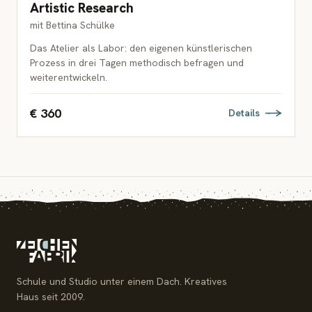
Artistic Research
ERWACHSENE
mit Bettina Schülke
Das Atelier als Labor: den eigenen künstlerischen
Prozess in drei Tagen methodisch befragen und
weiterentwickeln.
€ 360
Details
Schule und Studio unter einem Dach. Kreatives
Haus seit 2009.