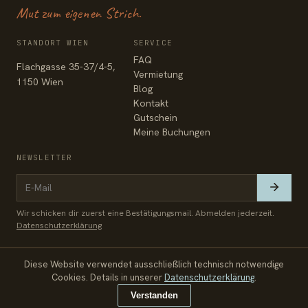
Mut zum eigenen Strich.
STANDORT WIEN
SERVICE
FAQ
Flachgasse 35-37/4-5,
Vermietung
1150 Wien
Blog
Kontakt
Gutschein
Meine Buchungen
NEWSLETTER
Wir schicken dir zuerst eine Bestätigungsmail. Abmelden jederzeit.
Datenschutzerklärung
Diese Website verwendet ausschließlich technisch notwendige
© 2026 Zeichenfabrik
Impressum
Datenschutz
AGB
Cookies. Details in unserer
Datenschutzerklärung
.
€ 144
Jetzt buchen
Verstanden
inkl. 20 % USt