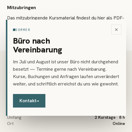
Mitzubringen
Das mitzubringende Kursmaterial findest du hier als PDF-
Download:
Materialliste (PDF)
×
SOMMER
Büro nach
Vereinbarung
Im Juli und August ist unser Büro nicht durchgehend
PREIS
€ 144
besetzt — Termine gerne nach Vereinbarung.
Kurse, Buchungen und Anfragen laufen unverändert
inkl. 20 % USt
weiter, und schriftlich erreichst du uns wie gewohnt.
Vorkenntnisse
Keine nötig
Kontakt
→
Gruppe
4 bis 8 Personen
Altersgruppe
Jugendliche & Erwachsene
Umfang
2 Kurstage · 8 h
Ort
Online