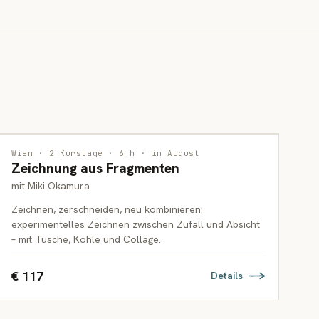
ZEICHNUNG
2 PLÄTZE FREI
Wien · 2 Kurstage · 6 h · im August
Zeichnung aus Fragmenten
ERWACHSENE
mit Miki Okamura
Zeichnen, zerschneiden, neu kombinieren:
experimentelles Zeichnen zwischen Zufall und Absicht
– mit Tusche, Kohle und Collage.
€ 117
Details