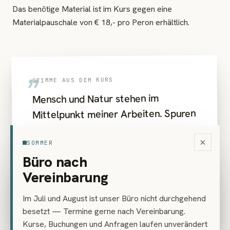
Das benötige Material ist im Kurs gegen eine
Materialpauschale von € 18,- pro Peron erhältlich.
„
STIMME AUS DEM KURS
Mensch und Natur stehen im
Mittelpunkt meiner Arbeiten. Spuren
des Lebens und seine
×
Manifestationen in verschiedenen
SOMMER
Büro nach
Erscheinungsweisen bilden den
Vereinbarung
Schwerpunkt meiner künstlerischen
Arbeit.
Im Juli und August ist unser Büro nicht durchgehend
besetzt — Termine gerne nach Vereinbarung.
Michaela Bruckmüller · Kursleiterin
Kurse, Buchungen und Anfragen laufen unverändert