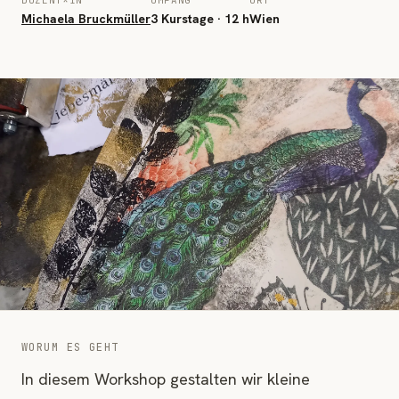
DOZENT*IN
UMFANG
ORT
Michaela Bruckmüller
3 Kurstage · 12 h
Wien
WORUM ES GEHT
In diesem Workshop gestalten wir kleine