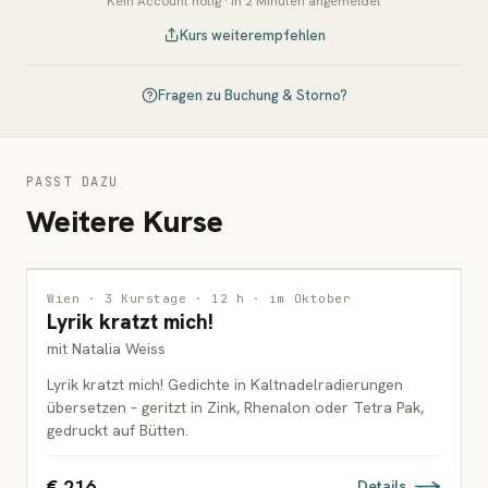
Kein Account nötig · in 2 Minuten angemeldet
Kurs weiterempfehlen
Fragen zu Buchung & Storno?
PASST DAZU
Weitere Kurse
DRUCKGRAFIK
Wien · 3 Kurstage · 12 h · im Oktober
Lyrik kratzt mich!
ERWACHSENE
mit Natalia Weiss
Lyrik kratzt mich! Gedichte in Kaltnadelradierungen
übersetzen – geritzt in Zink, Rhenalon oder Tetra Pak,
gedruckt auf Bütten.
€ 216
Details