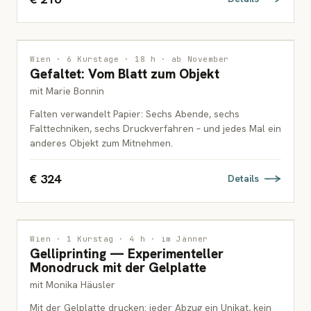
DRUCKGRAFIK
Wien · 6 Kurstage · 18 h · ab November
Gefaltet: Vom Blatt zum Objekt
ERWACHSENE
mit Marie Bonnin
Falten verwandelt Papier: Sechs Abende, sechs
Falttechniken, sechs Druckverfahren – und jedes Mal ein
anderes Objekt zum Mitnehmen.
€ 324
Details
DRUCKGRAFIK
Wien · 1 Kurstag · 4 h · im Jänner
Gelliprinting — Experimenteller
ERWACHSENE
Monodruck mit der Gelplatte
mit Monika Häusler
Mit der Gelplatte drucken: jeder Abzug ein Unikat, kein