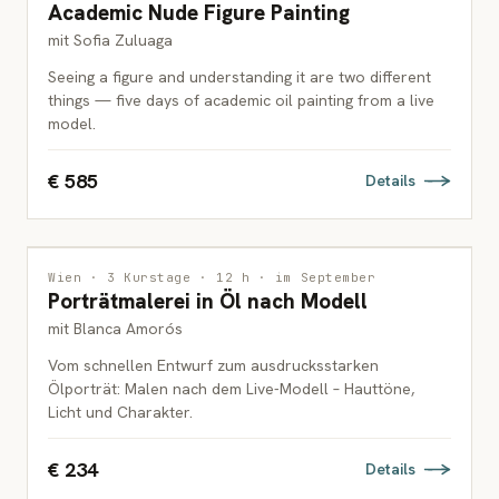
Academic Nude Figure Painting
ERWACHSENE
mit Sofia Zuluaga
Seeing a figure and understanding it are two different
things — five days of academic oil painting from a live
model.
€ 585
Details
MALEREI
Wien · 3 Kurstage · 12 h · im September
Porträtmalerei in Öl nach Modell
ERWACHSENE
mit Blanca Amorós
Vom schnellen Entwurf zum ausdrucksstarken
Ölporträt: Malen nach dem Live-Modell – Hauttöne,
Licht und Charakter.
€ 234
Details