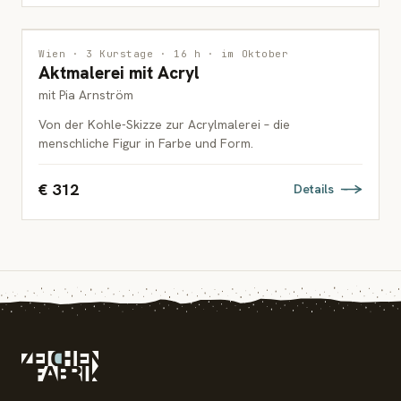
MALEREI
Wien · 3 Kurstage · 16 h · im Oktober
Aktmalerei mit Acryl
ERWACHSENE
mit Pia Arnström
Von der Kohle-Skizze zur Acrylmalerei – die
menschliche Figur in Farbe und Form.
€ 312
Details