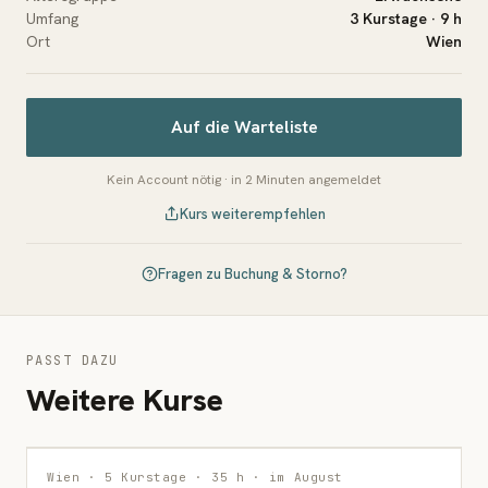
Umfang
3 Kurstage · 9 h
Ort
Wien
Auf die Warteliste
Kein Account nötig · in 2 Minuten angemeldet
Kurs weiterempfehlen
Fragen zu Buchung & Storno?
PASST DAZU
Weitere Kurse
MALEREI
Wien · 5 Kurstage · 35 h · im August