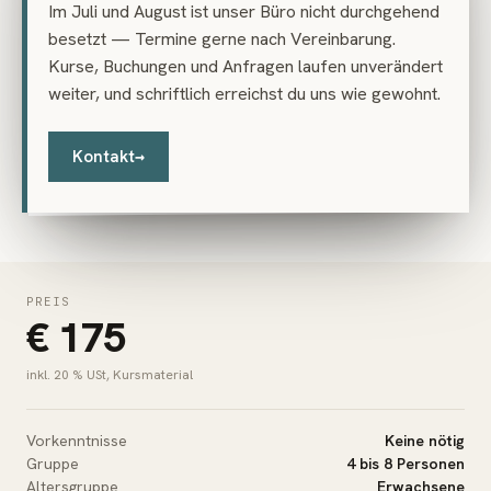
Im Juli und August ist unser Büro nicht durchgehend
angespornt hat. Das war sicherlich
besetzt — Termine gerne nach Vereinbarung.
nur mein erster Kurs in der
Kurse, Buchungen und Anfragen laufen unverändert
Zeichenfabrik, weitere werden
weiter, und schriftlich erreichst du uns wie gewohnt.
folgen!
Kontakt
→
Barbara H. · Teilnehmerin
PREIS
€ 175
inkl. 20 % USt, Kursmaterial
Vorkenntnisse
Keine nötig
Gruppe
4 bis 8 Personen
Altersgruppe
Erwachsene