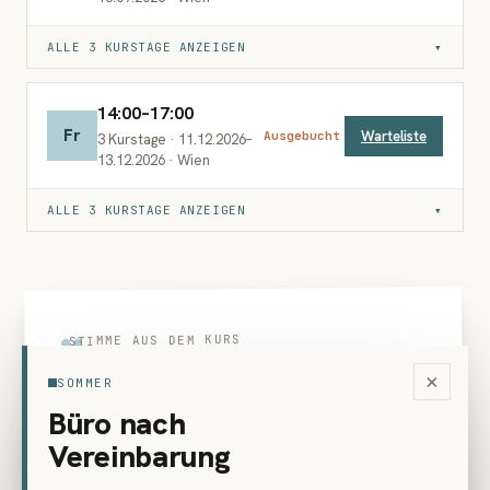
ALLE 3 KURSTAGE ANZEIGEN
▾
14:00–17:00
Fr
Warteliste
Ausgebucht
3 Kurstage · 11.12.2026–
13.12.2026 · Wien
ALLE 3 KURSTAGE ANZEIGEN
▾
„
STIMME AUS DEM KURS
Miki war eine inspirierende und
×
SOMMER
herzliche Kursleiterin, die uns viel
Büro nach
gezeigt hat, uns viel probieren ließ
Vereinbarung
und uns immer bestärkt und