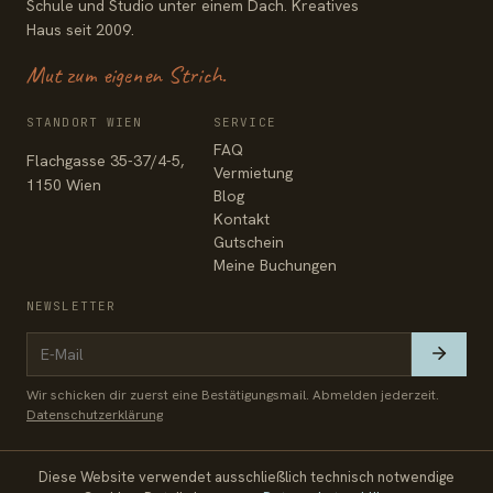
Schule und Studio unter einem Dach. Kreatives
Haus seit 2009.
Mut zum eigenen Strich.
STANDORT WIEN
SERVICE
FAQ
Flachgasse 35-37/4-5,
Vermietung
1150 Wien
Blog
Kontakt
Gutschein
Meine Buchungen
NEWSLETTER
Wir schicken dir zuerst eine Bestätigungsmail. Abmelden jederzeit.
Datenschutzerklärung
Diese Website verwendet ausschließlich technisch notwendige
© 2026 Zeichenfabrik
Impressum
Datenschutz
AGB