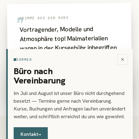
„
STIMME AUS DEM KURS
Vortragender, Modelle und
Atmosphäre top! Malmaterialien
waren in der Kursgebühr inbegriffen
– was für das Ausprobieren von
×
SOMMER
neuen Techniken genial ist! Prädikat
Büro nach
empfehlenswert.
Vereinbarung
Tanja R. · Teilnehmerin
Im Juli und August ist unser Büro nicht durchgehend
besetzt — Termine gerne nach Vereinbarung.
Kurse, Buchungen und Anfragen laufen unverändert
weiter, und schriftlich erreichst du uns wie gewohnt.
PREIS
€ 351
Kontakt
→