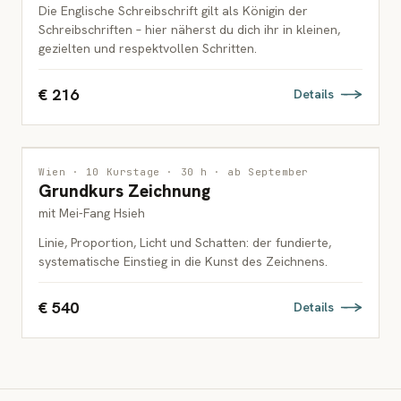
Die Englische Schreibschrift gilt als Königin der
Schreibschriften – hier näherst du dich ihr in kleinen,
gezielten und respektvollen Schritten.
€ 216
Details
ZEICHNUNG
1 PLATZ FREI
Wien · 10 Kurstage · 30 h · ab September
Grundkurs Zeichnung
ERWACHSENE
mit Mei-Fang Hsieh
Linie, Proportion, Licht und Schatten: der fundierte,
systematische Einstieg in die Kunst des Zeichnens.
€ 540
Details