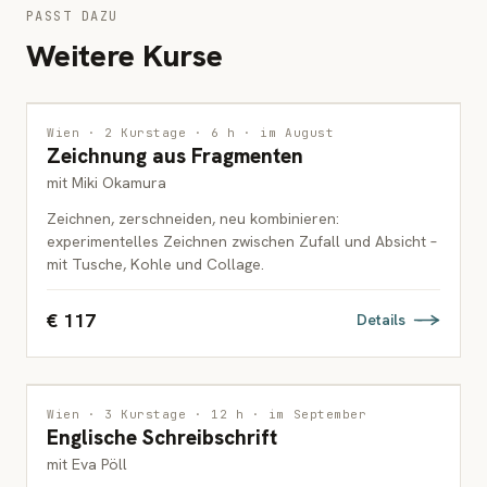
PASST DAZU
Weitere Kurse
ZEICHNUNG
2 PLÄTZE FREI
Wien · 2 Kurstage · 6 h · im August
Zeichnung aus Fragmenten
ERWACHSENE
mit Miki Okamura
Zeichnen, zerschneiden, neu kombinieren:
experimentelles Zeichnen zwischen Zufall und Absicht –
mit Tusche, Kohle und Collage.
€ 117
Details
ZEICHNUNG
Wien · 3 Kurstage · 12 h · im September
Englische Schreibschrift
ERWACHSENE
mit Eva Pöll