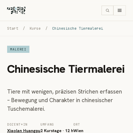
Start
/
Kurse
/
Chinesische Tiermalerei
MALEREI
Chinesische Tiermalerei
Tiere mit wenigen, präzisen Strichen erfassen
– Bewegung und Charakter in chinesischer
Tuschemalerei.
DOZENT*IN
UMFANG
ORT
Xiaolan Huangpu
2 Kurstage · 12 h
Wien