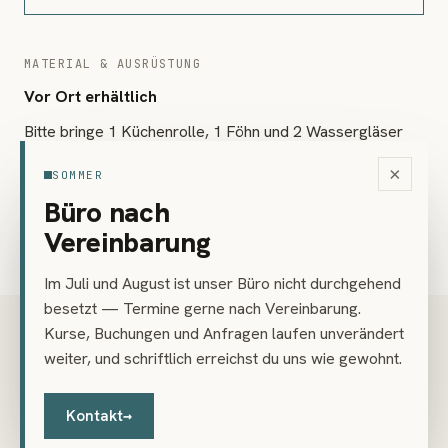
MATERIAL & AUSRÜSTUNG
Vor Ort erhältlich
Bitte bringe 1 Küchenrolle, 1 Föhn und 2 Wassergläser
mit. Spezialmaterialien (Pinsel, Reispapier, flüssige
×
SOMMER
Tusche, Tuschefarbe, Unterlage aus Filz) gibt es direkt im
Büro nach
Kurs (Zusatzkosten ca. 40–80 Euro nach Verbrauch).
Vereinbarung
Im Juli und August ist unser Büro nicht durchgehend
besetzt — Termine gerne nach Vereinbarung.
Kurse, Buchungen und Anfragen laufen unverändert
PREIS
€ 216
weiter, und schriftlich erreichst du uns wie gewohnt.
inkl. 20 % USt
Kontakt
→
Teilzahlung möglich — Details im Buchungsdialog