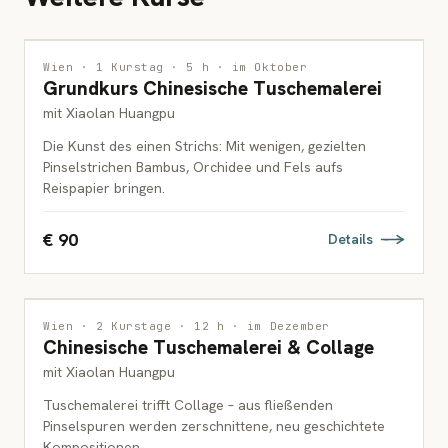
MALEREI
Wien · 1 Kurstag · 5 h · im Oktober
Grundkurs Chinesische Tuschemalerei
ERWACHSENE
mit Xiaolan Huangpu
Die Kunst des einen Strichs: Mit wenigen, gezielten
Pinselstrichen Bambus, Orchidee und Fels aufs
Reispapier bringen.
€ 90
Details
MALEREI
Wien · 2 Kurstage · 12 h · im Dezember
Chinesische Tuschemalerei & Collage
ERWACHSENE
mit Xiaolan Huangpu
Tuschemalerei trifft Collage – aus fließenden
Pinselspuren werden zerschnittene, neu geschichtete
Kompositionen.