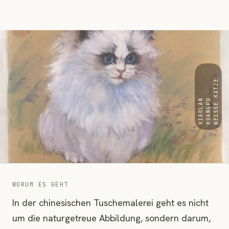
E
·
T
X
I
A
O
L
A
N
H
U
A
N
G
P
U
W
E
I
SS
E
K
A
Z
WORUM ES GEHT
In der chinesischen Tuschemalerei geht es nicht
um die naturgetreue Abbildung, sondern darum,