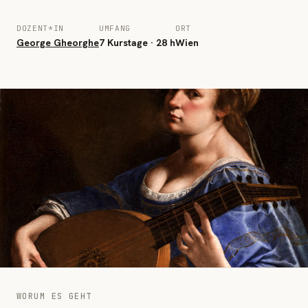
DOZENT*IN
UMFANG
ORT
George Gheorghe
7 Kurstage · 28 h
Wien
WORUM ES GEHT