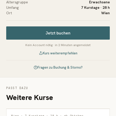
Altersgruppe
Erwachsene
Umfang
7 Kurstage · 28 h
Ort
Wien
Jetzt buchen
Kein Account nötig · in 2 Minuten angemeldet
Kurs weiterempfehlen
Fragen zu Buchung & Storno?
PASST DAZU
Weitere Kurse
MALEREI
Wien · 7 Kurstage · 28 h · ab Oktober