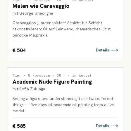
Malen wie Caravaggio
ERWACHSENE
mit George Gheorghe
Caravaggios „Lautenspieler“ Schicht für Schicht
rekonstruieren: Öl auf Leinwand, dramatisches Licht,
barocke Malpraxis.
€ 504
Details
MALEREI
Wien · 5 Kurstage · 35 h · im August
Academic Nude Figure Painting
ERWACHSENE
mit Sofia Zuluaga
Seeing a figure and understanding it are two different
things — five days of academic oil painting from a live
model.
€ 585
Details