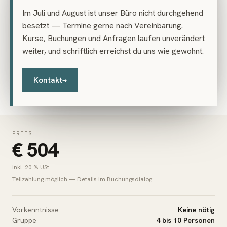
den ich mir vorstellen kann –
Im Juli und August ist unser Büro nicht durchgehend
kompetent, freundlich und mit einem
besetzt — Termine gerne nach Vereinbarung.
umfassenden Wissen. Besser gehts
Kurse, Buchungen und Anfragen laufen unverändert
nicht.
weiter, und schriftlich erreichst du uns wie gewohnt.
Eva A. · Teilnehmerin
Kontakt
→
PREIS
€ 504
inkl. 20 % USt
Teilzahlung möglich — Details im Buchungsdialog
Vorkenntnisse
Keine nötig
Gruppe
4 bis 10 Personen