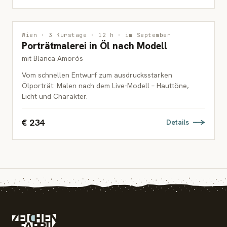
MALEREI
Wien · 3 Kurstage · 12 h · im September
Porträtmalerei in Öl nach Modell
ERWACHSENE
mit Blanca Amorós
Vom schnellen Entwurf zum ausdrucksstarken
Ölporträt: Malen nach dem Live-Modell – Hauttöne,
Licht und Charakter.
€ 234
Details