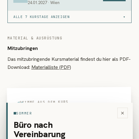
24.01.2027 · Wien
ALLE 7 KURSTAGE ANZEIGEN
▾
MATERIAL & AUSRÜSTUNG
Mitzubringen
Das mitzubringende Kursmaterial findest du hier als PDF-
Download:
Materialliste (PDF)
„
STIMME AUS DEM KURS
Als mehrfache Besucherin der Kurse
×
SOMMER
von George Gheorghe kann ich nur
Büro nach
sagen, dass er der beste Lehrer ist,
Vereinbarung