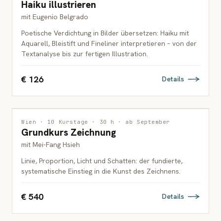
Haiku illustrieren
ERWACHSENE
mit Eugenio Belgrado
Poetische Verdichtung in Bilder übersetzen: Haiku mit
Aquarell, Bleistift und Fineliner interpretieren – von der
Textanalyse bis zur fertigen Illustration.
€ 126
Details
ZEICHNUNG
1 PLATZ FREI
Wien · 10 Kurstage · 30 h · ab September
Grundkurs Zeichnung
ERWACHSENE
mit Mei-Fang Hsieh
Linie, Proportion, Licht und Schatten: der fundierte,
systematische Einstieg in die Kunst des Zeichnens.
€ 540
Details