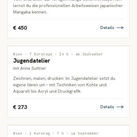
lernst du die professionellen Arbeitsweisen japanischer
Mangaka kennen.
€ 450
Details
MALEREI
Wien · 7 Kurstage · 14 h · ab September
Jugendatelier
JUGENDLICHE
mit Anne Suttner
Zeichnen, malen, drucken: Im Jugendatelier setzt du
eigene Ideen um – mit Techniken von Kohle und
Aquarell bis Acryl und Druckgrafik.
€ 273
Details
ILLUSTRATION
Wien · 1 Kurstag · 7 h · im September