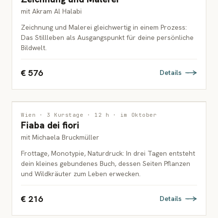
mit Akram Al Halabi
Zeichnung und Malerei gleichwertig in einem Prozess:
Das Stillleben als Ausgangspunkt für deine persönliche
Bildwelt.
€ 576
Details
DRUCKGRAFIK
Wien · 3 Kurstage · 12 h · im Oktober
Fiaba dei fiori
ERWACHSENE
mit Michaela Bruckmüller
Frottage, Monotypie, Naturdruck: In drei Tagen entsteht
dein kleines gebundenes Buch, dessen Seiten Pflanzen
und Wildkräuter zum Leben erwecken.
€ 216
Details