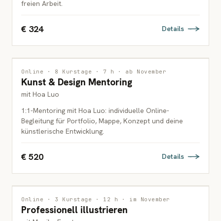
freien Arbeit.
€ 324
Details
INTERDISZIPLINÄR
1 PLATZ FREI
Online · 8 Kurstage · 7 h · ab November
Kunst & Design Mentoring
ERWACHSENE
mit Hoa Luo
1:1-Mentoring mit Hoa Luo: individuelle Online-
Begleitung für Portfolio, Mappe, Konzept und deine
künstlerische Entwicklung.
€ 520
Details
ILLUSTRATION
Online · 3 Kurstage · 12 h · im November
Professionell illustrieren
ERWACHSENE