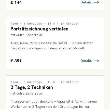
€ 144
Details
ZEICHNUNG
Wien · 3 Kurstage · 18 h · im Oktober
Porträtzeichnung vertiefen
ERWACHSENE
mit Julija Zaharijevic
Auge, Nase, Mund und Ohr im Detail – und am dritten
Tag alles zusammen vor dem lebenden Modell.
€ 351
Details
MALEREI
Wien · 3 Kurstage · 18 h · im Oktober
3 Tage, 2 Techniken
ERWACHSENE
mit Julija Zaharijevic
Transparent oder deckend – Aquarell & Acryl in einem
Workshop. In 3 Tagen von den Grundlagen bis zur