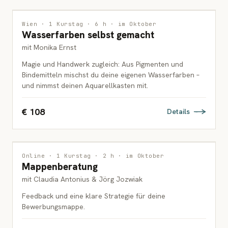
MALEREI
Wien · 1 Kurstag · 6 h · im Oktober
Wasserfarben selbst gemacht
ERWACHSENE
mit Monika Ernst
Magie und Handwerk zugleich: Aus Pigmenten und
Bindemitteln mischst du deine eigenen Wasserfarben –
und nimmst deinen Aquarellkasten mit.
€ 108
Details
INTERDISZIPLINÄR
1 PLATZ FREI
Online · 1 Kurstag · 2 h · im Oktober
Mappenberatung
ERWACHSENE
mit Claudia Antonius & Jörg Jozwiak
Feedback und eine klare Strategie für deine
Bewerbungsmappe.