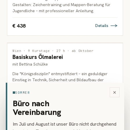
Gestalten: Zeichentraining und Mappen-Beratung für
Jugendliche – mit professioneller Anleitung.
€ 438
Details
MALEREI
Wien · 9 Kurstage · 27 h · ab Oktober
Basiskurs Ölmalerei
ERWACHSENE
mit Bettina Schülke
Die "Königsdisziplin" entmystifiziert – ein geduldiger
Einstieg in Technik, Sicherheit und Bildaufbau der
Ölmalerei.
×
SOMMER
€ 486
Büro nach
Details
Vereinbarung
Im Juli und August ist unser Büro nicht durchgehend
MALEREI
Wien · 7 Kurstage · 21 h · ab Oktober