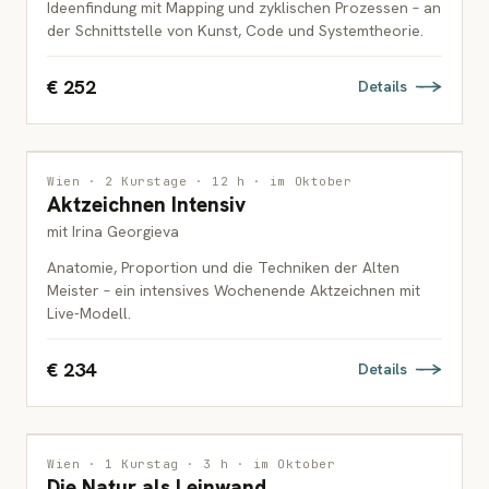
Ideenfindung mit Mapping und zyklischen Prozessen – an
der Schnittstelle von Kunst, Code und Systemtheorie.
€ 252
Details
ZEICHNUNG
Wien · 2 Kurstage · 12 h · im Oktober
Aktzeichnen Intensiv
ERWACHSENE
mit Irina Georgieva
Anatomie, Proportion und die Techniken der Alten
Meister – ein intensives Wochenende Aktzeichnen mit
Live-Modell.
€ 234
Details
MALEREI
Wien · 1 Kurstag · 3 h · im Oktober
Die Natur als Leinwand
FAMILIEN