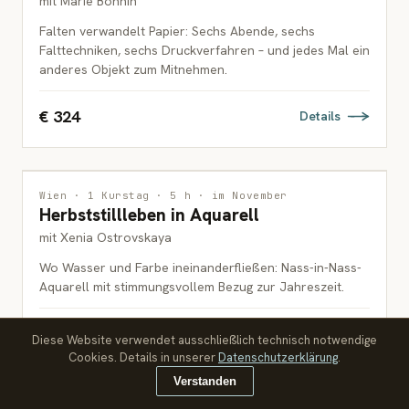
mit Marie Bonnin
Falten verwandelt Papier: Sechs Abende, sechs
Falttechniken, sechs Druckverfahren – und jedes Mal ein
anderes Objekt zum Mitnehmen.
€ 324
Details
MALEREI
Wien · 1 Kurstag · 5 h · im November
Herbststillleben in Aquarell
ERWACHSENE
mit Xenia Ostrovskaya
Wo Wasser und Farbe ineinanderfließen: Nass-in-Nass-
Aquarell mit stimmungsvollem Bezug zur Jahreszeit.
€ 90
Details
Diese Website verwendet ausschließlich technisch notwendige
Cookies. Details in unserer
Datenschutzerklärung
.
Verstanden
MALEREI