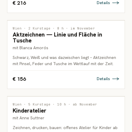
€ 216
Details
ZEICHNUNG
Wien · 2 Kurstage · 8 h · im November
Aktzeichnen — Linie und Fläche in
ERWACHSENE
Tusche
mit Blanca Amorós
Schwarz, Weiß und was dazwischen liegt – Aktzeichnen
mit Pinsel, Feder und Tusche im Wettlauf mit der Zeit.
€ 156
Details
MALEREI
Wien · 5 Kurstage · 10 h · ab November
Kinderatelier
KINDER
mit Anne Suttner
Zeichnen, drucken, bauen: offenes Atelier für Kinder ab