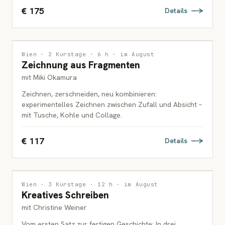
€ 175
Details
ZEICHNUNG
2 PLÄTZE FREI
Wien · 2 Kurstage · 6 h · im August
Zeichnung aus Fragmenten
ERWACHSENE
mit Miki Okamura
Zeichnen, zerschneiden, neu kombinieren:
experimentelles Zeichnen zwischen Zufall und Absicht –
mit Tusche, Kohle und Collage.
€ 117
Details
INTERDISZIPLINÄR
Wien · 3 Kurstage · 12 h · im August
Kreatives Schreiben
ERWACHSENE
mit Christine Weiner
Vom ersten Satz zur fertigen Geschichte: In drei