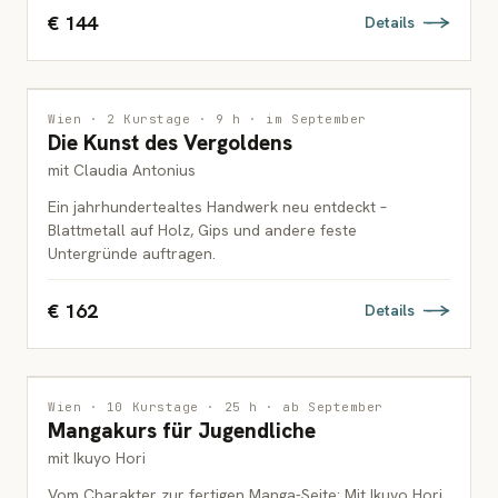
€ 144
Details
INTERDISZIPLINÄR
Wien · 2 Kurstage · 9 h · im September
Die Kunst des Vergoldens
ERWACHSENE
mit Claudia Antonius
Ein jahrhundertealtes Handwerk neu entdeckt –
Blattmetall auf Holz, Gips und andere feste
Untergründe auftragen.
€ 162
Details
ZEICHNUNG
Wien · 10 Kurstage · 25 h · ab September
Mangakurs für Jugendliche
JUGENDLICHE
mit Ikuyo Hori
Vom Charakter zur fertigen Manga-Seite: Mit Ikuyo Hori