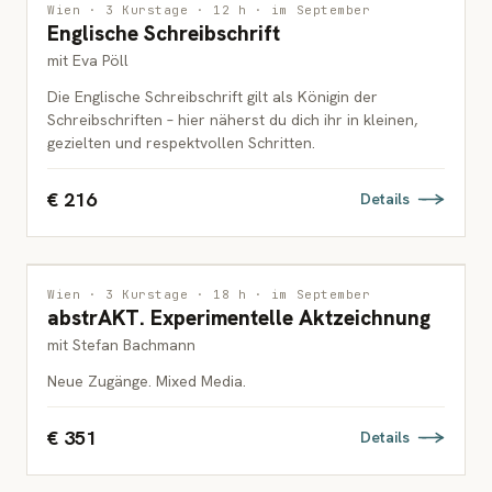
ZEICHNUNG
Wien · 3 Kurstage · 12 h · im September
Englische Schreibschrift
ERWACHSENE
mit Eva Pöll
Die Englische Schreibschrift gilt als Königin der
Schreibschriften – hier näherst du dich ihr in kleinen,
gezielten und respektvollen Schritten.
€ 216
Details
ZEICHNUNG
Wien · 3 Kurstage · 18 h · im September
abstrAKT. Experimentelle Aktzeichnung
ERWACHSENE
mit Stefan Bachmann
Neue Zugänge. Mixed Media.
€ 351
Details