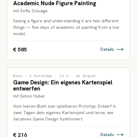
Academic Nude Figure Painting
ERWACHSENE
mit Sofia Zuluaga
Seeing a figure and understanding it are two different
things — five days of academic oil painting from a live
model.
€ 585
Details
INTERDISZIPLINÄR
Wien · 2 Kurstage · 12 h · im August
Game Design: Ein eigenes Kartenspiel
JUGENDLICHE & ERWACHSENE
entwerfen
mit Simon Huber
Vom leeren Blatt zum spielbaren Prototyp: Entwirf in
zwei Tagen dein eigenes Kartenspiel und lerne, wie
iteratives Game Design funktioniert.
€ 216
Details