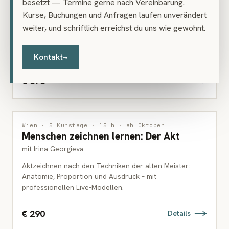
besetzt — Termine gerne nach Vereinbarung.
Sieben Abende zum Aquarell
ERWACHSENE
Kurse, Buchungen und Anfragen laufen unverändert
mit Monika Häusler
weiter, und schriftlich erreichst du uns wie gewohnt.
Wie aus einer Prise Farbstaub und einer Menge Wasser
ein Bild entsteht: sieben Abende Aquarell – Grundlagen
und Experimente.
Kontakt
→
€ 378
Details
ZEICHNUNG
Wien · 5 Kurstage · 15 h · ab Oktober
Menschen zeichnen lernen: Der Akt
ERWACHSENE
mit Irina Georgieva
Aktzeichnen nach den Techniken der alten Meister:
Anatomie, Proportion und Ausdruck – mit
professionellen Live-Modellen.
€ 290
Details