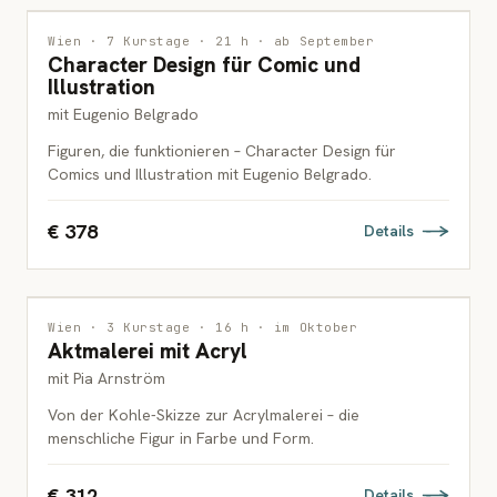
ILLUSTRATION
Wien · 7 Kurstage · 21 h · ab September
Character Design für Comic und
ERWACHSENE
Illustration
mit Eugenio Belgrado
Figuren, die funktionieren – Character Design für
Comics und Illustration mit Eugenio Belgrado.
€ 378
Details
MALEREI
Wien · 3 Kurstage · 16 h · im Oktober
Aktmalerei mit Acryl
ERWACHSENE
mit Pia Arnström
Von der Kohle-Skizze zur Acrylmalerei – die
menschliche Figur in Farbe und Form.
€ 312
Details