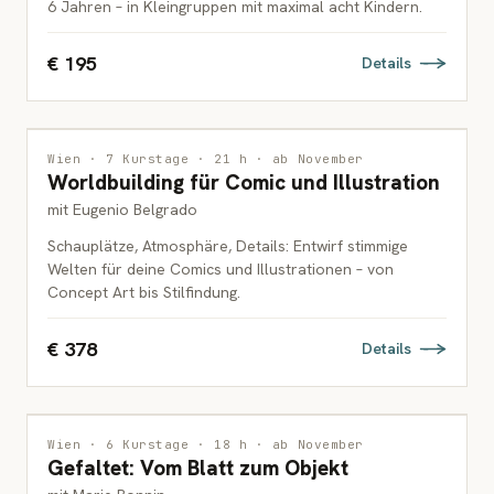
6 Jahren – in Kleingruppen mit maximal acht Kindern.
€ 195
Details
ILLUSTRATION
Wien · 7 Kurstage · 21 h · ab November
Worldbuilding für Comic und Illustration
ERWACHSENE
mit Eugenio Belgrado
Schauplätze, Atmosphäre, Details: Entwirf stimmige
Welten für deine Comics und Illustrationen – von
Concept Art bis Stilfindung.
€ 378
Details
DRUCKGRAFIK
Wien · 6 Kurstage · 18 h · ab November
Gefaltet: Vom Blatt zum Objekt
ERWACHSENE