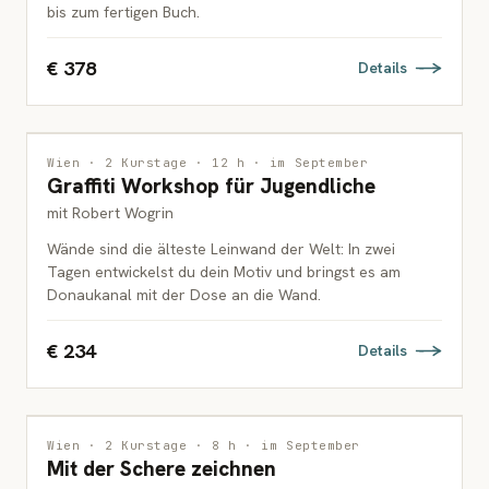
bis zum fertigen Buch.
€ 378
Details
MALEREI
Wien · 2 Kurstage · 12 h · im September
Graffiti Workshop für Jugendliche
JUGENDLICHE
mit Robert Wogrin
Wände sind die älteste Leinwand der Welt: In zwei
Tagen entwickelst du dein Motiv und bringst es am
Donaukanal mit der Dose an die Wand.
€ 234
Details
MALEREI
Wien · 2 Kurstage · 8 h · im September
Mit der Schere zeichnen
KINDER