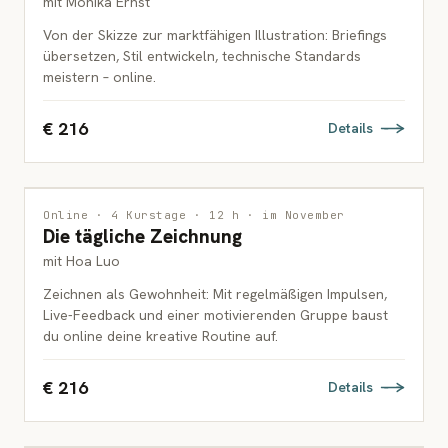
mit Monika Ernst
Von der Skizze zur marktfähigen Illustration: Briefings
übersetzen, Stil entwickeln, technische Standards
meistern – online.
€ 216
Details
ZEICHNUNG
Online · 4 Kurstage · 12 h · im November
Die tägliche Zeichnung
ERWACHSENE
mit Hoa Luo
Zeichnen als Gewohnheit: Mit regelmäßigen Impulsen,
Live-Feedback und einer motivierenden Gruppe baust
du online deine kreative Routine auf.
€ 216
Details