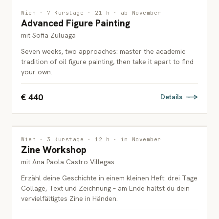
MALEREI
Wien · 7 Kurstage · 21 h · ab November
Advanced Figure Painting
ERWACHSENE
mit Sofia Zuluaga
Seven weeks, two approaches: master the academic
tradition of oil figure painting, then take it apart to find
your own.
€ 440
Details
INTERDISZIPLINÄR
Wien · 3 Kurstage · 12 h · im November
Zine Workshop
JUGENDLICHE & ERWACHSENE
mit Ana Paola Castro Villegas
Erzähl deine Geschichte in einem kleinen Heft: drei Tage
Collage, Text und Zeichnung – am Ende hältst du dein
vervielfältigtes Zine in Händen.