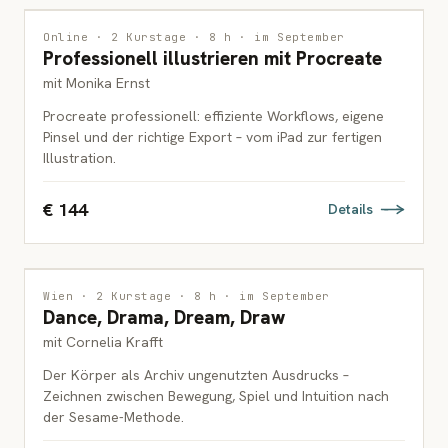
ILLUSTRATION
Online · 2 Kurstage · 8 h · im September
Professionell illustrieren mit Procreate
ERWACHSENE
mit Monika Ernst
Procreate professionell: effiziente Workflows, eigene
Pinsel und der richtige Export – vom iPad zur fertigen
Illustration.
€ 144
Details
INTERDISZIPLINÄR
Wien · 2 Kurstage · 8 h · im September
Dance, Drama, Dream, Draw
ERWACHSENE
mit Cornelia Krafft
Der Körper als Archiv ungenutzten Ausdrucks –
Zeichnen zwischen Bewegung, Spiel und Intuition nach
der Sesame-Methode.