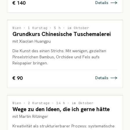
€ 140
Details
MALEREI
Wien · 1 Kurstag · 5 h · im Oktober
Grundkurs Chinesische Tuschemalerei
ERWACHSENE
mit Xiaolan Huangpu
Die Kunst des einen Strichs: Mit wenigen, gezielten
Pinselstrichen Bambus, Orchidee und Fels aufs
Reispapier bringen.
€ 90
Details
INTERDISZIPLINÄR
Wien · 2 Kurstage · 14 h · im Oktober
Wege zu den Ideen, die ich gerne hätte
ERWACHSENE
mit Martin Ritzinger
Kreativität als strukturierbarer Prozess: systematische