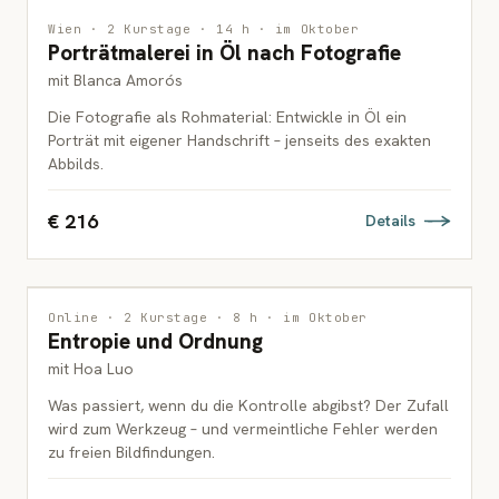
MALEREI
Wien · 2 Kurstage · 14 h · im Oktober
Porträtmalerei in Öl nach Fotografie
ERWACHSENE
mit Blanca Amorós
Die Fotografie als Rohmaterial: Entwickle in Öl ein
Porträt mit eigener Handschrift – jenseits des exakten
Abbilds.
€ 216
Details
ZEICHNUNG
Online · 2 Kurstage · 8 h · im Oktober
Entropie und Ordnung
ERWACHSENE
mit Hoa Luo
Was passiert, wenn du die Kontrolle abgibst? Der Zufall
wird zum Werkzeug – und vermeintliche Fehler werden
zu freien Bildfindungen.