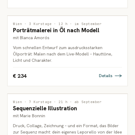
MALEREI
Wien · 3 Kurstage · 12 h · im September
Porträtmalerei in Öl nach Modell
ERWACHSENE
mit Blanca Amorós
Vom schnellen Entwurf zum ausdrucksstarken
Ölporträt: Malen nach dem Live-Modell – Hauttöne,
Licht und Charakter.
€ 234
Details
ILLUSTRATION
Wien · 7 Kurstage · 21 h · ab September
Sequenzielle Illustration
ERWACHSENE
mit Marie Bonnin
Druck, Collage, Zeichnung – und ein Format, das Bilder
zur Sequenz macht: dein eigenes Leporello von der Idee