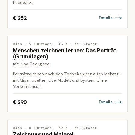
Feedback.
€ 252
Details
ZEICHNUNG
Wien · 5 Kurstage · 15 h · ab Oktober
Menschen zeichnen lernen: Das Porträt
ERWACHSENE
(Grundlagen)
mit Irina Georgieva
Porträtzeichnen nach den Techniken der alten Meister –
mit Gipsmodellen, Live-Modell und System. Ohne
Vorkenntnisse.
€ 290
Details
MALEREI
Wien · 8 Kurstage · 32 h · ab Oktober
Zeichnung und Malerei
ERWACHSENE