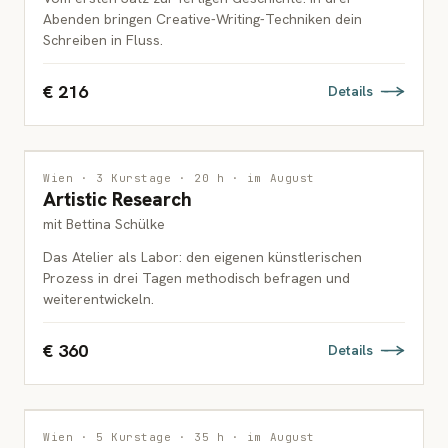
Abenden bringen Creative-Writing-Techniken dein
Schreiben in Fluss.
€ 216
Details
INTERDISZIPLINÄR
Wien · 3 Kurstage · 20 h · im August
Artistic Research
ERWACHSENE
mit Bettina Schülke
Das Atelier als Labor: den eigenen künstlerischen
Prozess in drei Tagen methodisch befragen und
weiterentwickeln.
€ 360
Details
MALEREI
Wien · 5 Kurstage · 35 h · im August