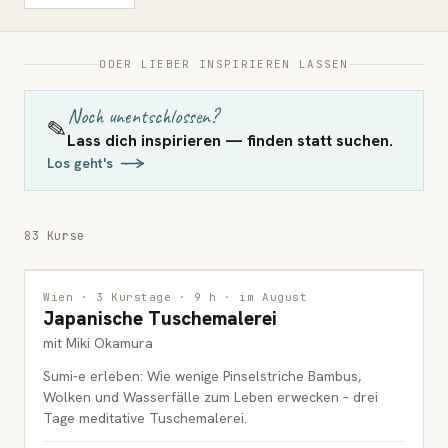
ODER LIEBER INSPIRIEREN LASSEN
Noch unentschlossen?
✎
Lass dich inspirieren — finden statt suchen.
Los geht's
83 Kurse
MALEREI
WARTELISTE
Wien · 3 Kurstage · 9 h · im August
Japanische Tuschemalerei
ERWACHSENE
mit Miki Okamura
Sumi-e erleben: Wie wenige Pinselstriche Bambus,
Wolken und Wasserfälle zum Leben erwecken – drei
Tage meditative Tuschemalerei.