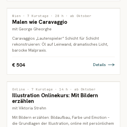
MALEREI
Wien · 7 Kurstage · 28 h · ab Oktober
Malen wie Caravaggio
ERWACHSENE
mit George Gheorghe
Caravaggios „Lautenspieler“ Schicht für Schicht
rekonstruieren: Öl auf Leinwand, dramatisches Licht,
barocke Malpraxis.
€ 504
Details
ILLUSTRATION
Online · 7 Kurstage · 14 h · ab Oktober
Illustration Onlinekurs: Mit Bildern
ERWACHSENE
erzählen
mit Viktoria Strehn
Mit Bildern erzählen: Bildaufbau, Farbe und Emotion –
die Grundlagen der Illustration, online mit persönlichem