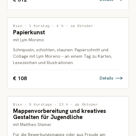
INTERDISZIPLINÄR
Wien · 1 Kurstag · 6 h · im Oktober
Papierkunst
ERWACHSENE
mit Lym Moreno
Schnipseln, schichten, staunen: Papierschnitt und
Collage mit Lym Moreno – an einem Tag zu Karten,
Lesezeichen und Illustrationen.
€ 108
Details
INTERDISZIPLINÄR
3 PLÄTZE FREI
Wien · 9 Kurstage · 23 h · ab Oktober
Mappenvorbereitung und kreatives
JUGENDLICHE
Gestalten für Jugendliche
mit Mattheo Steiner
Für die Bewerbungsmappe oder aus Freude am